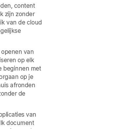
nden, content
k zijn zonder
uik van de cloud
gelijkse
n openen van
seren op elk
je beginnen met
orgaan op je
huis afronden
 zonder de
pplicaties van
lk document