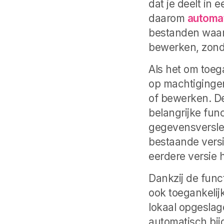
dat je deelt in 
daarom
automa
bestanden waar
bewerken, zonde
Als het om toe
op machtigingen
of bewerken. D
belangrijke fun
gegevensversle
bestaande versi
eerdere versie h
Dankzij de func
ook toegankelij
lokaal opgeslag
automatisch bij