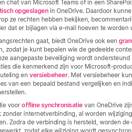
een chat van Microsoft Teams of in een SharePoi
tisch opgeslagen
in OneDrive. Daardoor kunne
op ze rechten hebben bekijken, becommentari
r dat er bijlagen via e-mail hoeven te worden 
gangsrechten gaat, biedt OneDrive ook een
gran
, zodat je kunt bepalen wie de gedeelde conte
eze aangepaste beveiliging wordt ondersteund 
cties die kenmerkend zijn voor Microsoft-produc
uteling en
versiebeheer
. Met versiebeheer kun
es van een bepaald bestand vergelijken en ind
erstellen.
tie voor
offline synchronisatie
van OneDrive zij
k zonder internetverbinding, al worden wijzigin
en. Zodra de verbinding is hersteld, worden d
gewerkt, zodat elke wijziging wordt gesynchron