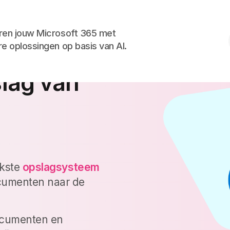
Skip to the content
ren jouw Microsoft 365 met
re oplossingen op basis van AI.
t is en
lag van
jkste
opslagsysteem
ocumenten naar de
documenten en