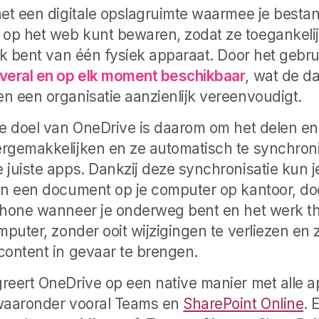
het een digitale opslagruimte waarmee je besta
p het web kunt bewaren, zodat ze toegankelij
ijk bent van één fysiek apparaat. Door het gebr
veral en op elk moment beschikbaar
, wat de da
n een organisatie aanzienlijk vereenvoudigt.
te doel van OneDrive is daarom om het delen e
rgemakkelijken en ze automatisch te synchroni
 juiste apps. Dankzij deze synchronisatie kun 
an een document op je computer op kantoor, do
phone wanneer je onderweg bent en het werk t
mputer, zonder ooit wijzigingen te verliezen en
content in gevaar te brengen.
reert OneDrive op een native manier met alle a
 waaronder vooral Teams en
SharePoint Online
.
E