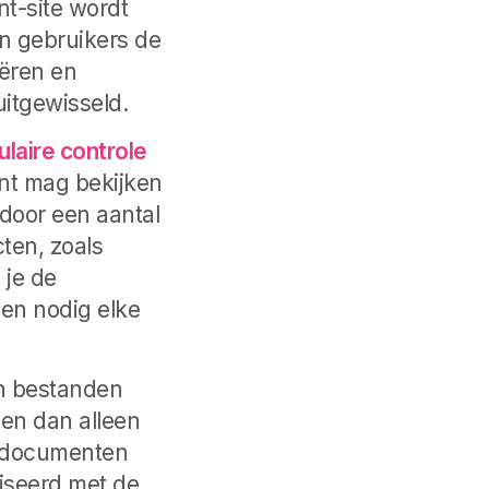
nt-site wordt
n gebruikers de
ëren en
uitgewisseld.
ulaire controle
nt mag bekijken
door een aantal
ten, zoals
 je de
ien nodig elke
n bestanden
gen dan alleen
e documenten
iseerd met de