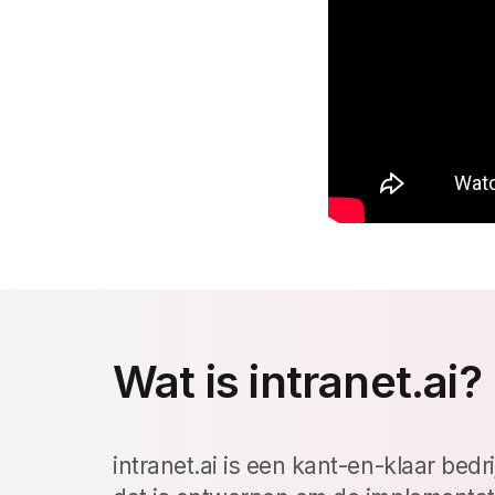
Wat is intranet.ai?
intranet.ai is een kant-en-klaar bedri