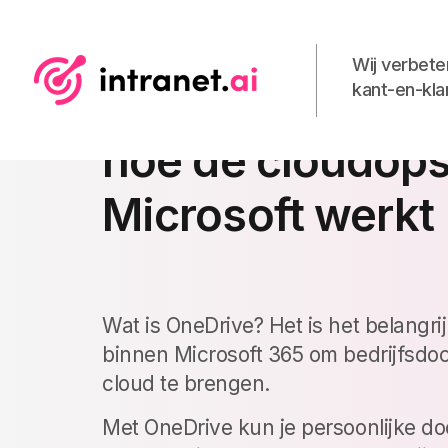
Wij verbete
kant-en-kla
OneDrive: wat he
hoe de cloudops
Microsoft werkt
Wat is OneDrive? Het is het belangri
binnen Microsoft 365 om bedrijfsd
cloud te brengen.
Met OneDrive kun je persoonlijke 