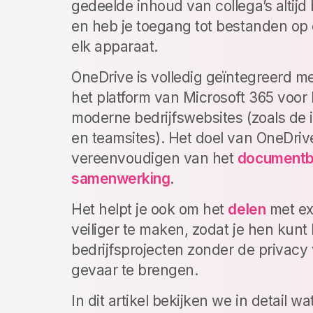
gedeelde inhoud van collega’s altijd
en heb je toegang tot bestanden op
elk apparaat.
OneDrive is volledig geïntegreerd m
het platform van Microsoft 365 voo
moderne bedrijfswebsites (zoals de i
en teamsites). Het doel van OneDrive
vereenvoudigen van het
documentb
samenwerking
.
Het helpt je ook om het
delen
met ex
veiliger te maken, zodat je hen kunt 
bedrijfsprojecten zonder de privacy
gevaar te brengen.
In dit artikel bekijken we in detail w