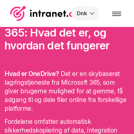
Skip to the content
Dnk
OneDrive fra Microsoft
365: Hvad det er, og
hvordan det fungerer
Hvad er OneDrive?
Det er en skybaseret
lagringstjeneste fra Microsoft 365, som
giver brugerne mulighed for at gemme, få
adgang til og dele filer online fra forskellige
platforme.
Fordelene omfatter automatisk
sikkerhedskopiering af data, integration