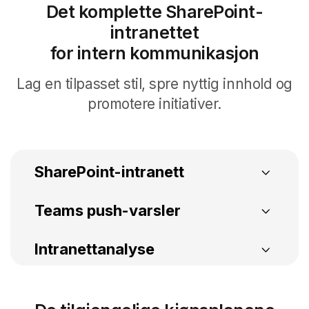
Det komplette SharePoint-
intranettet
for intern kommunikasjon
Lag en tilpasset stil, spre nyttig innhold og
promotere initiativer.
SharePoint-intranett
Arrangementskalender
Avansert søk
Teams push-varsler
Varslinger via Microsoft Teams
Intranettanalyse
SharePoint-intranett
Analyse av profesjonelle familier
Opprette ege
Komplett, klar til bruk og integrert med
Teams push-varsler