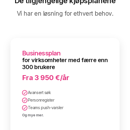
De tilgjengelige kjøpsplanene
Microsoft 365.
Spre nyhetene fra SharePoint-
Vi har en løsning for ethvert behov.
Intranettanalyse
intranettet via Microsoft Teams-
appen.
Måle effektiviteten til intranettet og
det integrerte Microsoft 365-miljøet
.
Businessplan
for virksomheter med færre enn
300 brukere
Fra 3 950 €/år
Avansert søk
Personregister
Teams push-varsler
Og mye mer.