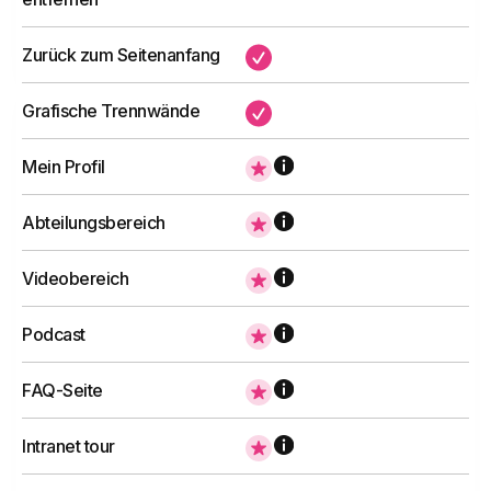
oder erfahren Sie mehr
Mehr erfahren
Zurück zum Seitenanfang
✔
Grafische Trennwände
✔
Graphische Buttons
Premium Plan
Interaktive Grafiken bieten schnellen Zugriff
für Unternehmen mit mehr als
Mein Profil
auf Unternehmensressourcen.
5.000 Benutzern
Abteilungsbereich
Organigramm
Videobereich
Übersetzung von Inhalten
Standortkarte
Podcast
Und vieles mehr.
Grafische Trennwände
FAQ-Seite
Die Komponente, die Ihnen hilft, die Inhalte im
Intranet zu differenzieren, indem sie Form
Intranet tour
und Farbe der Abschnitte auf einer Seite
Demo anfordern
erweitert.