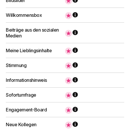
Bildslider
Mehr erfahren
Willkommensbox
Intelligente Suche
Beiträge aus den sozialen
Die Komponente, um schnell Informationen,
Medien
Kontakte und Dokumente im Intranet mithilfe
unserer KI zu finden.
Meine Lieblingsinhalte
Stimmung
Mehr erfahren
Informationshinweis
Intranet Analytics
Sofortumfrage
Die Komponente zur Messung der Leistung
Engagement-Board
des Intranets und des Engagements der
Benutzer.
Neue Kollegen