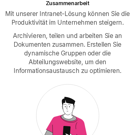
Zusammenarbeit
Mit unserer Intranet-Lösung können Sie die
Produktivität im Unternehmen steigern.
Mehr erfahren
Archivieren, teilen und arbeiten Sie an
Meine Lieblingsinhalte
Dokumenten zusammen. Erstellen Sie
dynamische Gruppen oder die
Bringen Sie die Nachrichten, Kontakte,
Dokumente und Anwendungen, die Sie immer
Abteilungswebsite, um den
zur Hand haben wollen, an einem Ort im
Informationsaustausch zu optimieren.
Intranet zusammen.
Mehr erfahren
Meine To-do-Liste