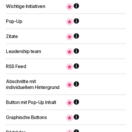
Unsere Intranet-Lösung kann mit Google
oder erfahren Sie mehr
Wichtige Initiativen
Analytics integriert werden, um die
Datenerfassung und -analyse zu
zentralisieren.
Pop-Up
Zitate
Pläne vergleichen
Leadership team
Mehr erfahren
RSS Feed
Integration mit Microsoft Viva
Abschnitte mit
intranet.ai erweitert die Employee
individuellem Hintergrund
Experience Suite: von
Unternehmenskommunikation und Schulung
bis hin zur Wissensdatenbank.
Button mit Pop-Up Inhalt
Graphische Buttons