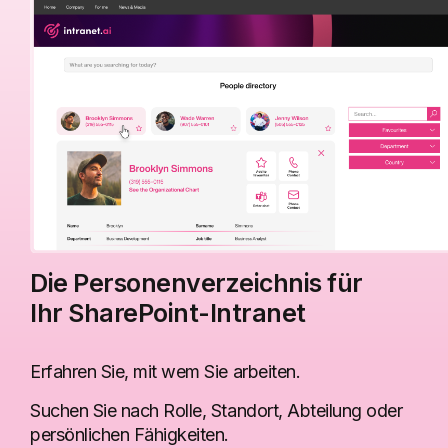
Mitwirkende
Die Webpart, um die Personen
hervorzuheben, die zur Erstellung einer
SharePoint-Seite beigetragen haben.
Mehr erfahren
Die Personenverzeichnis für
Nachrichten und Kommunikationen
Ihr SharePoint-Intranet
Die Sammlung von Webparts zum
Veröffentlichen von Nachrichten mit
individuellen Layouts, Tags und Zielgruppen.
Erfahren Sie, mit wem Sie arbeiten.
Suchen Sie nach Rolle, Standort, Abteilung oder
persönlichen Fähigkeiten.