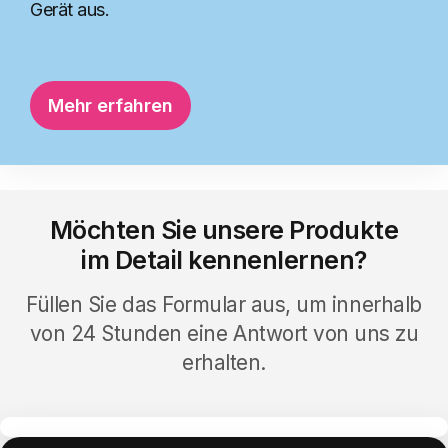
Podcast
Gerät aus.
Die Komponente, die Ihnen hilft, die
Unternehmensöffentlichkeit auch unterwegs
auf dem Laufenden zu halten.
Mehr erfahren
Mehr erfahren
Möchten Sie unsere Produkte
im Detail kennenlernen?
Pop-Up
Die Komponente, um Videos, Bilder und
Füllen Sie das Formular aus, um innerhalb
Werbebildlaufleisten im Intranet
von 24 Stunden eine Antwort von uns zu
hervorzuheben.
erhalten.