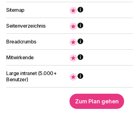
Sitemap
Seitenverzeichnis
Intranet Redirect
Breadcrumbs
Die Komponente, die Benutzer auf die für ihr
Mitwirkende
Land oder ihren Standort relevante Website
umleitet und sie in ihrer Browsersprache
übersetzt.
Large intranet (5.000+
Benutzer)
Zum Plan gehen
Mehr erfahren
Intranet Tour
Die dynamische und anpassbare Anleitung,