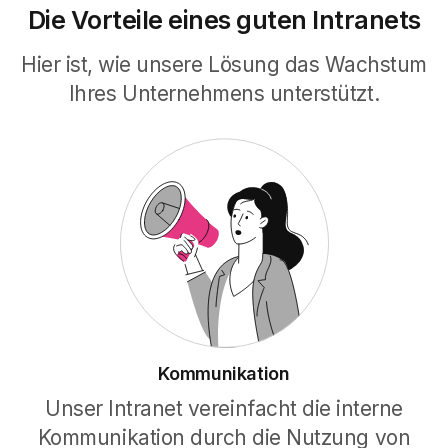
Die Vorteile eines guten Intranets
Die Konfiguration, um Benutzern
standortbasierte und in ihrer
Hier ist, wie unsere Lösung das Wachstum
Browsersprache angezeigte Inhalte
anzubieten.
Ihres Unternehmens unterstützt.
Mehr erfahren
Mein Profil
Das indizierte Profil, um sich im Unternehmen
aufgrund persönlicher Fähigkeiten bekannt
zu machen.
Kommunikation
Unser Intranet vereinfacht die interne
Kommunikation durch die Nutzung von
Mehr erfahren