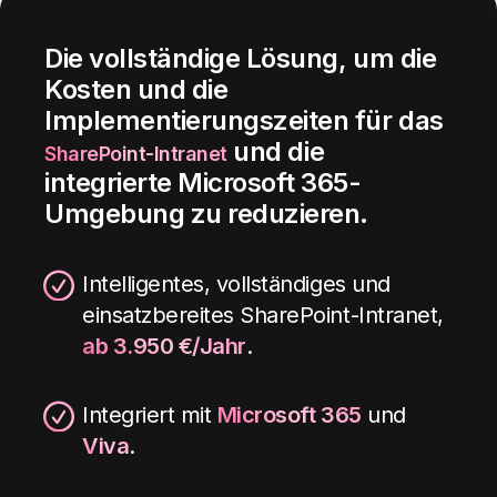
Mehr erfahren
Die vollständige Lösung, um die
Ressourcenbuchung
Kosten und die
Das System, das Benutzern ermöglicht, die
Implementierungszeiten für das
Verfügbarkeit von Unternehmensressourcen
und die
SharePoint-Intranet
zu überprüfen und diese sofort zu
integrierte Microsoft 365-
reservieren.
Umgebung zu reduzieren
.
Intelligentes, vollständiges und
Mehr erfahren
einsatzbereites SharePoint-Intranet,
ab 3.950 €/Jahr
.
RSS-Feed
Integriert mit
Microsoft 365
und
Die Komponente zum Importieren von
Viva
.
Inhalten und Nachrichten von externen
Quellen in SharePoint Online.