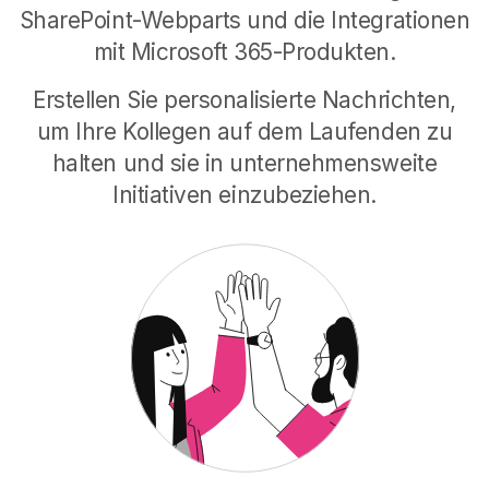
SharePoint-Webparts und die Integrationen
mit Microsoft 365-Produkten.
Meine Anwendungen
Erstellen Sie personalisierte Nachrichten,
Der private Bereich, in dem Benutzer Apps
um Ihre Kollegen auf dem Laufenden zu
und Inhalte sammeln können, die sie
griffbereit haben möchten.
halten und sie in unternehmensweite
Initiativen einzubeziehen.
Mehr erfahren
Meine Dokumente
Der private Bereich, in dem Benutzer ihre
vom Unternehmen hochgeladenen
persönlichen Dokumente anzeigen und
darauf zugreifen können.