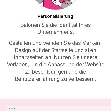
Die Checkliste, um Kollegen bei ihren zu
erledigenden Aufgaben zu unterstützen.
Personalisierung
Betonen Sie die Identität Ihres
Unternehmens.
Mehr erfahren
Gestalten und wenden Sie das Marken-
Microlearning
Design auf der Startseite und allen
Inhaltsseiten an. Nutzen Sie unsere
Die Plattform zur Erstellung individueller
Vorlagen, um die Anpassung der Website
Schulungskurse, die einfach zu verstehen
sind und auf Unternehmensdokumenten
zu beschleunigen und die
basieren.
Benutzererfahrung zu verbessern.
Mehr erfahren