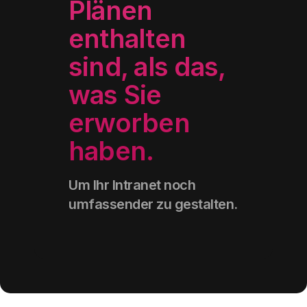
Plänen
Kontakte in jeder Abteilung kennenzulernen.
enthalten
sind, als das,
Mehr erfahren
was Sie
erworben
Medienbibliothek
haben
.
Die Komponente, um Bilder, Dokumente und
Multimedia-Inhalte in einer visuellen
Bibliothek zu bündeln.
Um Ihr Intranet noch
umfassender zu gestalten
.
Mehr erfahren
Mehrsprachiges Intranet