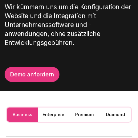
Wir kümmern uns um die Konfiguration der
Website und die Integration mit
Unternehmenssoftware und -
Mehr erfahren
anwendungen, ohne zusätzliche
Entwicklungsgebühren.
Erweiterte Suche
Die Komponente, die Benutzern hilft,
Dokumente, Kontakte und Informationen in
der Microsoft 365-Umgebung in wenigen
Demo anfordern
Sekunden zu finden.
Die verfügbaren Kaufpläne
Business
Enterprise
Premium
Mehr erfahren
Diamond
Wir haben eine Lösung für jede
Anforderung
.
Eventkalender