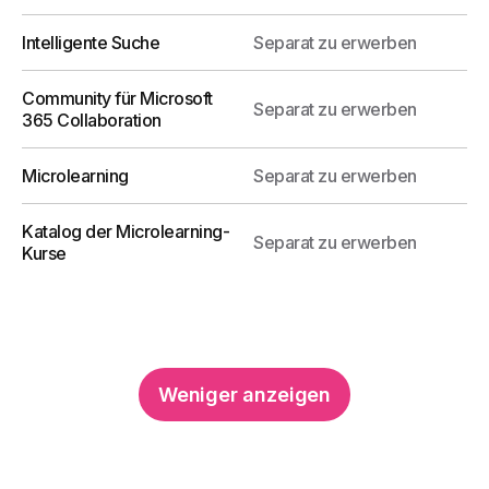
Job Posting
Intelligente Suche
Separat zu erwerben
Der Bereich für die HR-Abteilung, um offene
Positionen zu bewerben und interne Talente
Community für Microsoft
zu fördern.
Separat zu erwerben
365 Collaboration
Microlearning
Separat zu erwerben
Mehr erfahren
Katalog der Microlearning-
Separat zu erwerben
Kurse
Jubiläen
Die Komponente, die eine neue Erfahrung
bietet, um Kollegen kennenzulernen, mit
einem Kalender für besondere
Weniger anzeigen
Veranstaltungen.