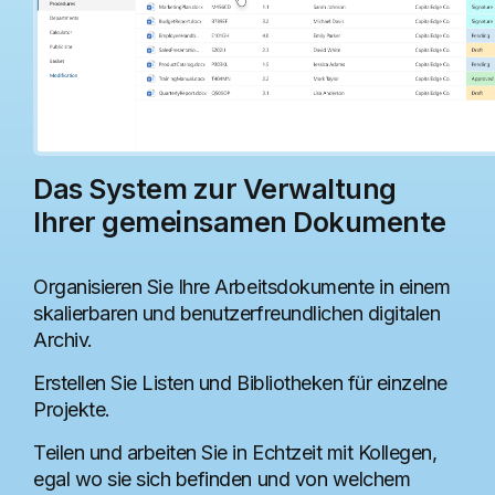
Unternehmen zu finden und zu kontaktieren.
Mehr erfahren
Das System zur Verwaltung
Pinnwände
Ihrer gemeinsamen Dokumente
Die Komponente zur Stärkung der
Unternehmensgemeinschaft durch einen
Organisieren Sie Ihre Arbeitsdokumente in einem
Raum für persönliche Anzeigen und
skalierbaren und benutzerfreundlichen digitalen
Antworten.
Archiv.
Erstellen Sie Listen und Bibliotheken für einzelne
Projekte.
Mehr erfahren
Teilen und arbeiten Sie in Echtzeit mit Kollegen,
egal wo sie sich befinden und von welchem