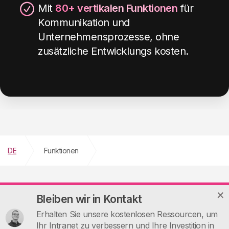
Mit
80+ vertikalen Funktionen
für
Kommunikation und
Unternehmensprozesse, ohne
Mehr erfahren
zusätzliche Entwicklungs kosten
.
Seitenverzeichnis
Die Komponente, die Ihnen hilft, im Intranet
oder auf einer beliebigen SharePoint-
Website zu navigieren.
DE
Funktionen
Mehr erfahren
NÜTZLICHE LINKS
Bleiben wir in Kontakt
Seitenwarnung
Erhalten Sie unsere kostenlosen Ressourcen, um
Warum intranet.ai
Die Webpart, um zeitlich begrenzte
Ihr Intranet zu verbessern und Ihre Investition in