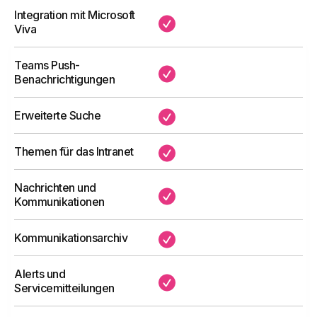
Integration mit Microsoft
Der gemeinsam genutzte Kalender zur
✔
Viva
Organisation und Förderung von
Unternehmensveranstaltungen im Intranet.
Teams Push-
Business Plan
✔
Benachrichtigungen
für Unternehmen mit weniger
als 300 Benutzern
Erweiterte Suche
✔
Ab 3.950 €/Jahr
Mehr erfahren
Themen für das Intranet
✔
Erweiterte Suche
FAQ-Seite
Personenverzeichnis
Nachrichten und
Die Webpart, die häufig gestellte Fragen
✔
Kommunikationen
Teams Push-Benachrichtigungen
sammelt, veröffentlicht und in der Suche
Und vieles mehr.
indexiert.
Kommunikationsarchiv
✔
Alerts und
✔
Servicemitteilungen
Demo anfordern
Mehr erfahren