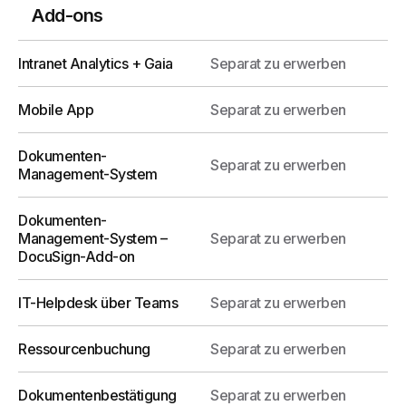
um den Benutzern die Funktionen des
Add-ons
Intranets zu zeigen.
Intranet Analytics + Gaia
Separat zu erwerben
Mobile App
Separat zu erwerben
Mehr erfahren
Dokumenten-
Separat zu erwerben
Management-System
IT-Helpdesk über Teams
Dokumenten-
Der Helpdesk-Service zur Erstellung und
Management-System –
Separat zu erwerben
Verwaltung von Supportanfragen in
DocuSign-Add-on
Microsoft Teams.
IT-Helpdesk über Teams
Separat zu erwerben
Ressourcenbuchung
Separat zu erwerben
Mehr erfahren
Dokumentenbestätigung
Separat zu erwerben