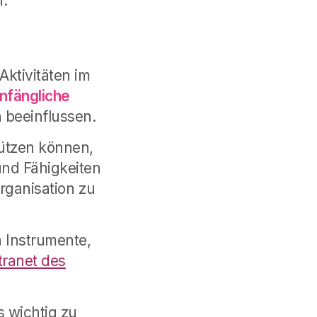
n.
Aktivitäten im
nfängliche
beeinflussen.
ützen können,
und Fähigkeiten
Organisation zu
n Instrumente,
tranet des
 wichtig zu