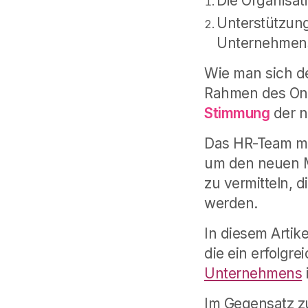
Die Organisat
Unterstützung
Unternehmens
Wie man sich de
Rahmen des On
Stimmung
der n
Das HR-Team mu
um den neuen Mi
zu vermitteln, d
werden.
In diesem Artik
die ein erfolgr
Unternehmens
i
Im Gegensatz zu