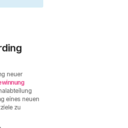
rding
ung neuer
ewinnung
nalabteilung
ing eines neuen
ziele zu