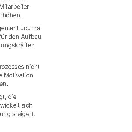
Mitarbeiter
erhöhen.
gement Journal
 für den Aufbau
ungskräften
rozesses nicht
re Motivation
en.
t, die
twickelt sich
tung steigert.