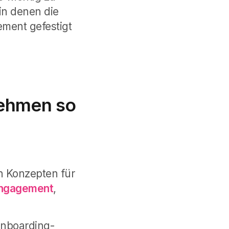
in denen die
ment gefestigt
nehmen so
 Konzepten für
ngagement
,
Onboarding-