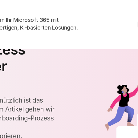
Skip to the content
rn Ihr Microsoft 365 mit
rtigen, KI-basierten Lösungen.
en Digital
zess
er
ützlich ist das
m Artikel gehen wir
Onboarding-Prozess
grieren.