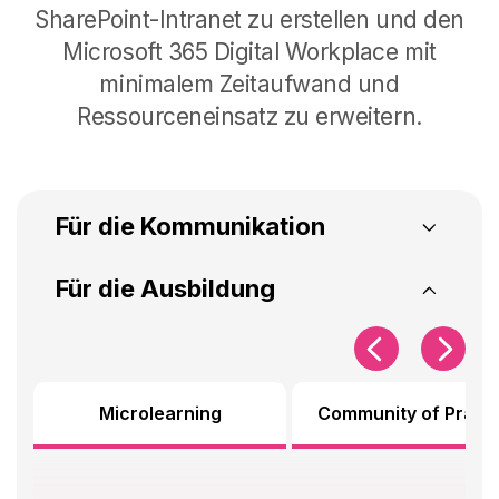
SharePoint-Intranet zu erstellen und den
Microsoft 365 Digital Workplace mit
minimalem Zeitaufwand und
Ressourceneinsatz zu erweitern
.
Für die Kommunikation
SharePoint-Intranet
Intranet Analytics
Für die Ausbildung
Für die Kommunikation
Microlearning
Community of Pract
Erstellen Sie Ihr SharePoint-Intranet
und messen Sie dessen Effektivität
mit unseren Komponenten für die