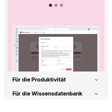
Für die Produktivität
Dokumenten-Management-System
IT-Helpde
Für die Wissensdatenbank
Intelligente Suche