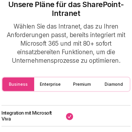
Für die Produktivität
Unsere Pläne für das SharePoint-
Intranet
Steigern Sie die Produktivität in Ihrem
Für die Wissensdatenbank
Unternehmen mit unseren
Wählen Sie das Intranet, das zu Ihren
Komponenten für tägliche Aufgaben.
Vereinfachen Sie den Zugang zu
Anforderungen passt, bereits integriert mit
Unternehmensinformationen mit
Microsoft 365 und mit 80+ sofort
Unterstützung unserer künstlichen
Intelligenz.
einsatzbereiten Funktionen, um die
Unternehmensprozesse zu optimieren
.
Business
Enterprise
Premium
Diamond
Integration mit Microsoft
✔
Viva