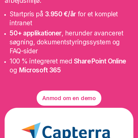
arbejdsmiljø:
Startpris på
3.950 €/år
for et komplet
intranet
50+ applikationer
, herunder avanceret
søgning, dokumentstyringssystem og
FAQ-sider
100 % integreret med
SharePoint Online
og
Microsoft 365
Anmod om en demo