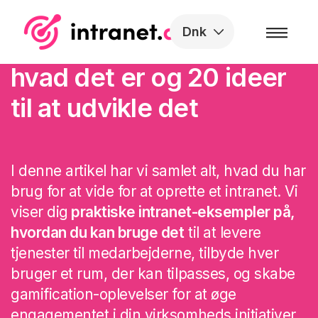
Skip to the content
Dnk
Virksomhedsintranet:
hvad det er og 20 ideer
til at udvikle det
I denne artikel har vi samlet alt, hvad du har
brug for at vide for at oprette et intranet. Vi
viser dig
praktiske intranet-eksempler på,
hvordan du kan bruge det
til at levere
tjenester til medarbejderne, tilbyde hver
bruger et rum, der kan tilpasses, og skabe
gamification-oplevelser for at øge
engagementet i din virksomheds initiativer.