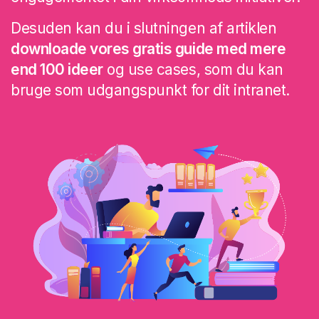
Desuden kan du i slutningen af artiklen
downloade vores gratis guide med mere
end 100 ideer
og use cases, som du kan
bruge som udgangspunkt for dit intranet.