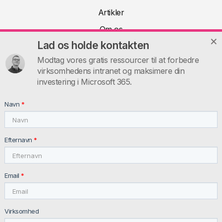
Artikler
Om os
Lad os holde kontakten
Teknisk dokumentation
Modtag vores gratis ressourcer til at forbedre
FAQ
virksomhedens intranet og maksimere din
Kontakt
investering i Microsoft 365.
INTRANET.AI
Navn
*
intranet.ai s.r.l. - Via Fabio Filzi, 5 - 20124 Milano MI - Italia
VAT: IT11172630961, Tel: +39 02 39 29 5655
Efternavn
*
Email
*
Virksomhed
© 2026 intranet.ai ™ All rights reserved