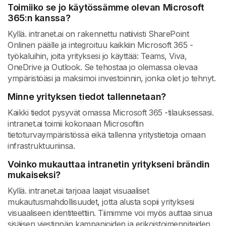
Toimiiko se jo käytössämme olevan Microsoft
365:n kanssa?
Kyllä. intranet.ai on rakennettu natiivisti SharePoint
Onlinen päälle ja integroituu kaikkiin Microsoft 365 -
työkaluihin, joita yrityksesi jo käyttää: Teams, Viva,
OneDrive ja Outlook. Se tehostaa jo olemassa olevaa
ympäristöäsi ja maksimoi investoinnin, jonka olet jo tehnyt.
Minne yrityksen tiedot tallennetaan?
Kaikki tiedot pysyvät omassa Microsoft 365 -tilauksessasi.
intranet.ai toimii kokonaan Microsoftin
tietoturvaympäristössä eikä tallenna yritystietoja omaan
infrastruktuuriinsa.
Voinko mukauttaa intranetin yritykseni brändin
mukaiseksi?
Kyllä. intranet.ai tarjoaa laajat visuaaliset
mukautusmahdollisuudet, jotta alusta sopii yrityksesi
visuaaliseen identiteettiin. Tiimimme voi myös auttaa sinua
sisäisen viestinnän kampanjoiden ja erikoistoimenpiteiden