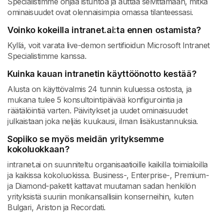
Specialistimme ohjaa istuntoa ja auttaa selvittämään, mitkä
ominaisuudet ovat olennaisimpia omassa tilanteessasi.
Voinko kokeilla intranet.ai:ta ennen ostamista?
Kyllä, voit varata live-demon sertifioidun Microsoft Intranet
Specialistimme kanssa.
Kuinka kauan intranetin käyttöönotto kestää?
Alusta on käyttövalmis 24 tunnin kuluessa ostosta, ja
mukana tulee 5 konsultointipäivää konfigurointia ja
räätälöintiä varten. Päivitykset ja uudet ominaisuudet
julkaistaan joka neljäs kuukausi, ilman lisäkustannuksia.
Sopiiko se myös meidän yrityksemme
kokoluokkaan?
intranet.ai on suunniteltu organisaatioille kaikilla toimialoilla
ja kaikissa kokoluokissa. Business-, Enterprise-, Premium-
ja Diamond-paketit kattavat muutaman sadan henkilön
yrityksistä suuriin monikansallisiin konserneihin, kuten
Bulgari, Ariston ja Recordati.