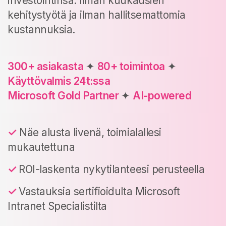
investointinsa. Ilman kuukausien
kehitystyötä ja ilman hallitsemattomia
kustannuksia.
300+ asiakasta
✦
8
0+ toimintoa
✦
Käyttövalmis 24t:ssa
Microsoft Gold Partner
✦
AI-powered
✓
Näe alusta livenä, toimialallesi
mukautettuna
✓
ROI-laskenta nykytilanteesi perusteella
✓
Vastauksia sertifioidulta Microsoft
Intranet Specialistilta