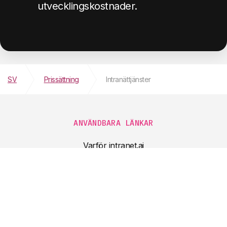
utvecklingskostnader.
SV
Prissättning
Intranättjänster
ANVÄNDBARA LÄNKAR
Varför intranet.ai
Prissättning
Funktioner
Artiklar
Om oss