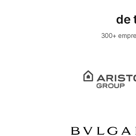
de 
300+ empres