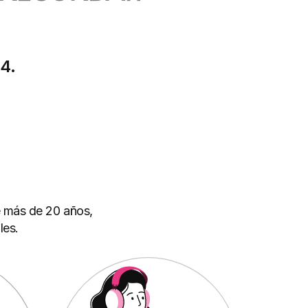
24
.
e más de 20 años,
les
.