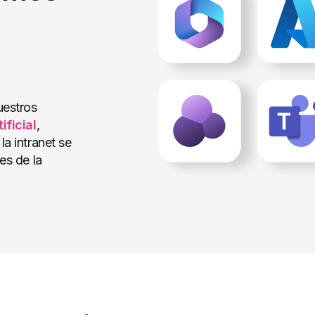
uestros
ificial
,
la intranet se
es de la