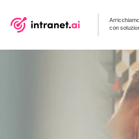
Arricchiamo
con soluzion