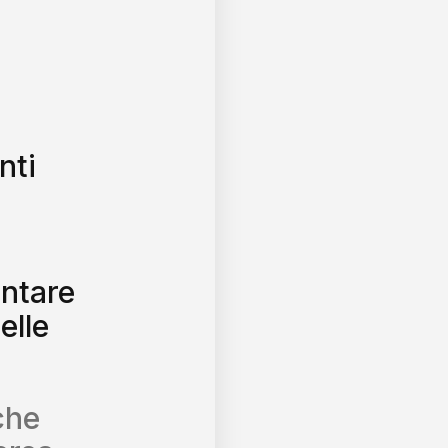
nti
entare
elle
che