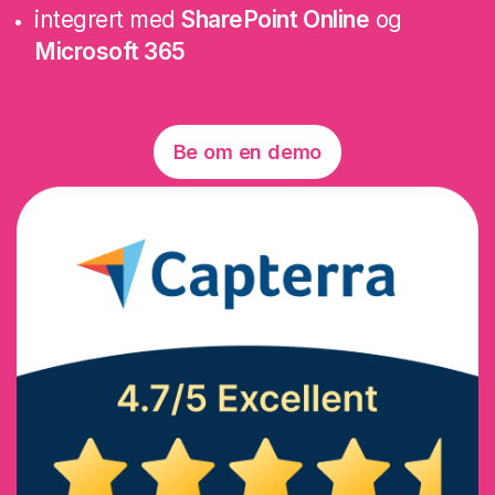
integrert med
SharePoint Online
og
Microsoft 365
Be om en demo