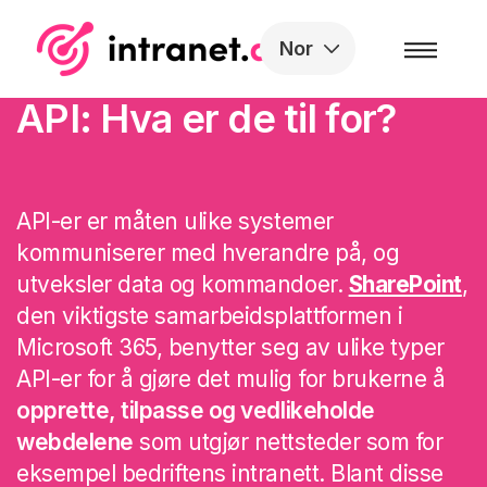
Skip to the content
Nor
SharePoint API
og REST
API
: Hva er de til for?
API-er er måten ulike systemer
kommuniserer med hverandre på, og
utveksler data og kommandoer.
SharePoint
,
den viktigste samarbeidsplattformen i
Microsoft 365, benytter seg av ulike typer
API-er for å gjøre det mulig for brukerne å
opprette, tilpasse og vedlikeholde
webdelene
som utgjør nettsteder som for
eksempel bedriftens intranett. Blant disse