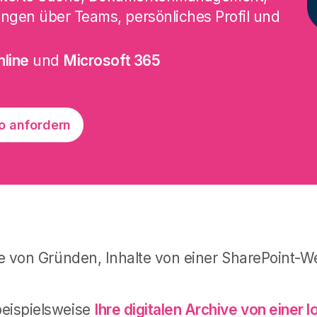
ngen über Teams, persönliches Profil und
nline
und
Microsoft 365
 anfordern
lle von Gründen, Inhalte von einer SharePoint-W
beispielsweise
Ihre digitalen Archive von einer l