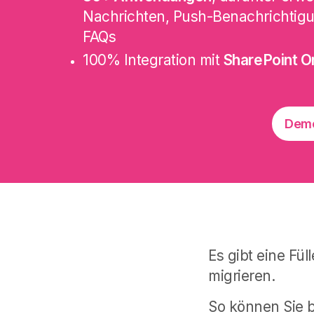
Nachrichten, Push-Benachrichtigu
FAQs
100% Integration mit
SharePoint O
Demo
Es gibt eine Fü
migrieren.
So können Sie 