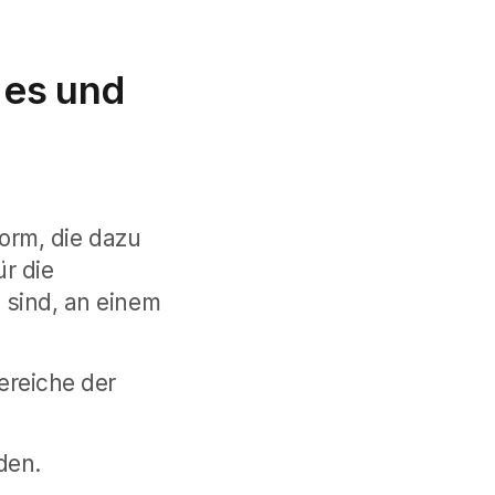
 es und
form, die dazu
r die
h sind, an einem
ereiche der
den.