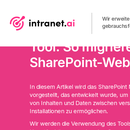
Wir erweite
gebrauchsfe
SharePoint Migr
Tool: So migrier
SharePoint-Web
In diesem Artikel wird das SharePoint 
vorgestellt, das entwickelt wurde, um 
von Inhalten und Daten zwischen ver
Installationen zu ermöglichen.
Wir werden die Verwendung des Tools