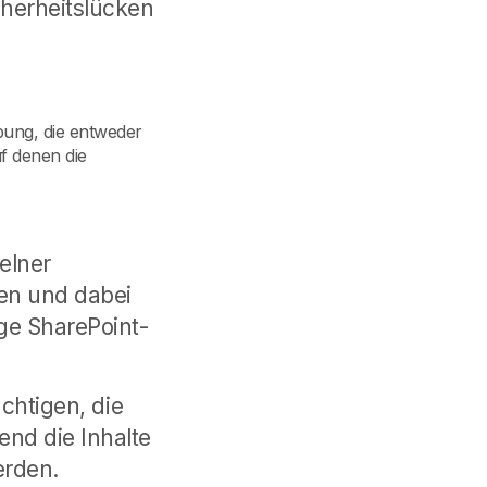
cherheitslücken
bung, die entweder
f denen die
elner
en und dabei
ge SharePoint-
ächtigen, die
nd die Inhalte
erden.