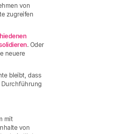
nehmen von
e zugreifen
chiedenen
olidieren
. Oder
ne neuere
nte bleibt, dass
e Durchführung
m mit
Inhalte von