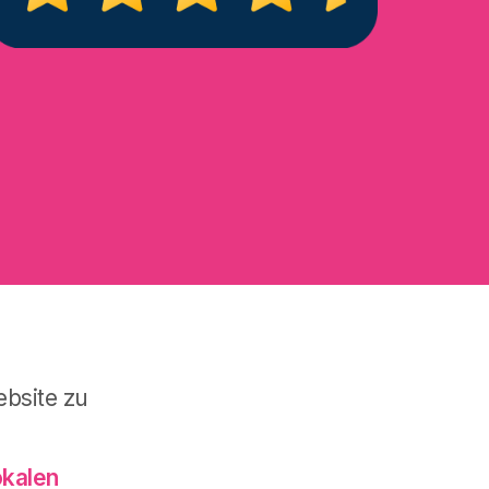
ebsite zu
okalen