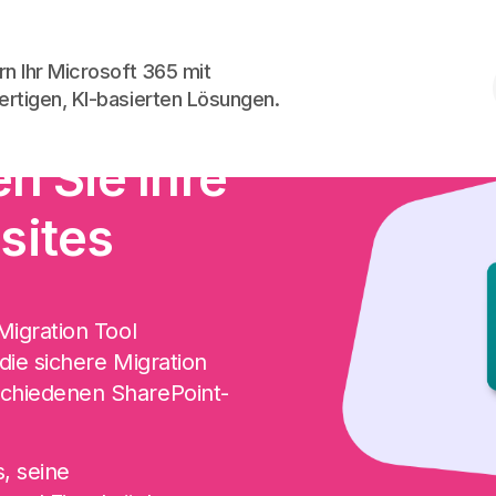
Skip to the content
rn Ihr Microsoft 365 mit
rtigen, KI-basierten Lösungen.
ation
en Sie Ihre
sites
Migration Tool
die sichere Migration
schiedenen SharePoint-
, seine