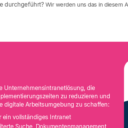
ie durchgeführt?
Wir werden uns das in diesem Ar
eite Unternehmensintranetlösung, die
plementierungszeiten zu reduzieren und
e digitale Arbeitsumgebung zu schaffen:
 ein vollständiges Intranet
weiterte Suche, Dokumentenmanagement,