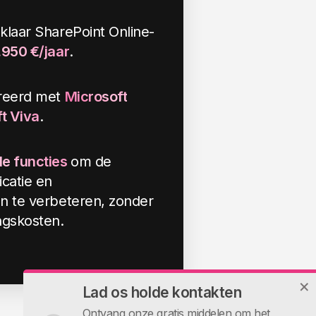
klaar SharePoint Online-
.950 €/jaar
.
greerd met
Microsoft
t Viva
.
le functies
om de
catie en
en te verbeteren, zonder
ngskosten.
Lad os holde kontakten
Ontvang onze gratis middelen om het