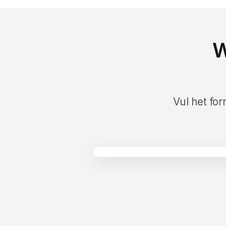
W
Vul het for