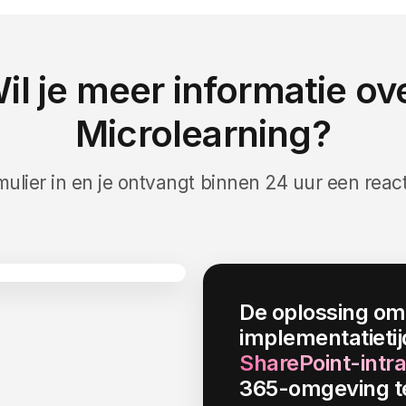
il je meer informatie ov
Microlearning?
mulier in en je ontvangt binnen 24 uur een reac
De oplossing om
implementatieti
SharePoint-intr
365-omgeving te