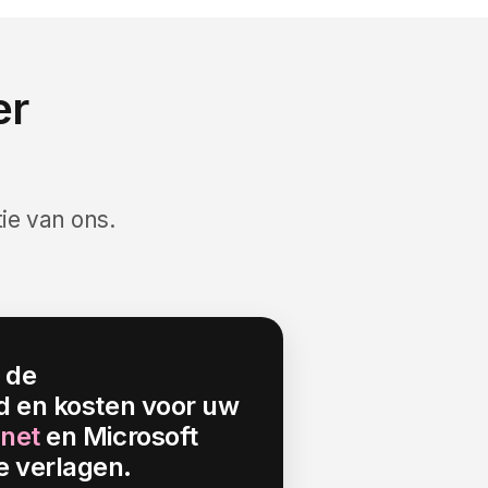
er
tie van ons.
 de
jd en kosten voor uw
anet
en Microsoft
 verlagen.