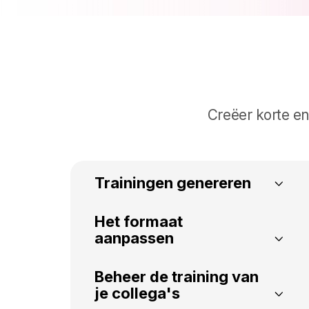
Creëer korte en
Trainingen genereren
Het formaat
De privacy van
aanpassen
bedrijfsgegevens
waarborgen
Beheer de training van
Audiolessen
Genereer cursussen uit
je collega's
Kies cursussen uit de
bedrijfsdocumenten zonder de
Transformeer tekstuele microlessen