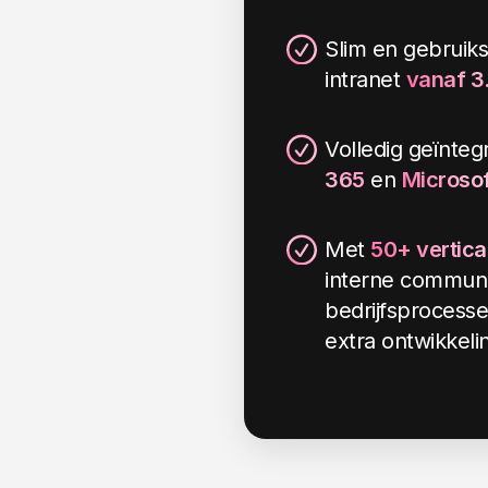
Slim en gebruiks
intranet
vanaf 3
Volledig geïnte
365
en
Microsof
Met
50+ vertica
interne communi
bedrijfsprocess
extra ontwikkeli