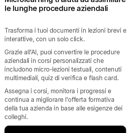
le lunghe procedure aziendali
Per generare corsi di formazione
Microlearning
personalizzati e facili da assimilare.
Per generare corsi di formazione
Trasforma i tuoi documenti in lezioni brevi e
personalizzati e facili da assimilare.
interattive, con un solo click.
Grazie all'AI, puoi convertire le procedure
aziendali in corsi personalizzati che
includono micro-lezioni testuali, contenuti
multimediali, quiz di verifica e flash card.
Assegna i corsi, monitora i progressi e
continua a migliorare l'offerta formativa
della tua azienda in base alle esigenze dei
colleghi.