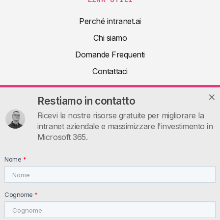
Perché intranet.ai
Chi siamo
Domande Frequenti
Contattaci
Prenota una demo
Restiamo in contatto
Risorse utili
Ricevi le nostre risorse gratuite per migliorare la
Guide
intranet aziendale e massimizzare l'investimento in
Microsoft 365.
Articoli
Documentazione tecnica
Nome
*
INTRANET.AI
intranet.ai s.r.l. - Via Fabio Filzi, 5 - 20124 Milano MI - Italia
Cognome
*
P.IVA: IT11172630961, Tel: +39 02 39 29 5655