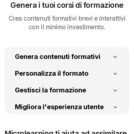
Genera i tuoi corsi di formazione
Crea contenuti formativi brevi e interattivi
con il minimo investimento.
Genera contenuti formativi
Crea corsi in autonomia
Mantieni la privacy de
Personalizza il formato
Allegati multimediali
Audio lezioni
Gestisci la formazione
Microlearning
Assegna i corsi
Export in SCORM
Migliora l'esperienza utente
Per generare corsi di formazione
Microlearning
personalizzati e facili da assimilare.
Integrazione con Microsoft 365 Copilot
Integr
Per generare corsi di formazione
Microlearning
Microlearning ti aiuta ad assimilare
personalizzati e facili da assimilare.