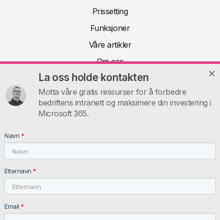
Prissetting
Funksjoner
Våre artikler
Om oss
La oss holde kontakten
Teknisk dokumentasjon
Motta våre gratis ressurser for å forbedre
FAQ
bedriftens intranett og maksimere din investering i
Kontakt
Microsoft 365.
INTRANET.AI
Navn
*
intranet.ai s.r.l. - Via Fabio Filzi, 5 - 20124 Milano MI - Italia
VAT: IT11172630961, Tel: +39 02 39 29 5655
Etternavn
*
Email
*