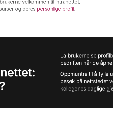
brukerne velkommen til intranettet,
essurser og deres
personlige profil
.
l
La brukerne se profilbi
bedriften når de åpner
nettet:
Oppmuntre til å fylle u
besøk på nettstedet ved
?
kollegenes daglige gj