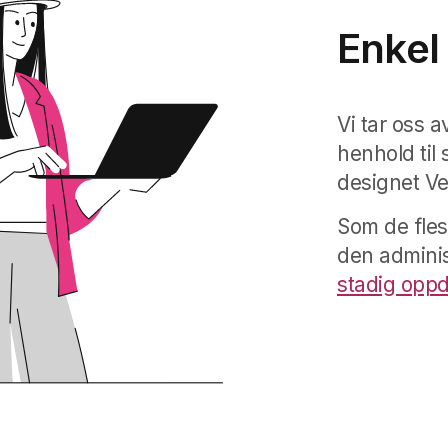
Enkel
Vi tar oss 
henhold til 
designet V
Som de fles
den adminis
stadig opp