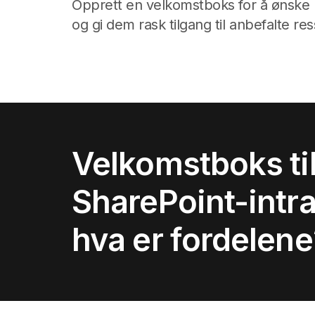
Opprett en velkomstboks for å ønske 
og gi dem rask tilgang til anbefalte r
Velkomstboks ti
SharePoint-intra
hva er fordelene