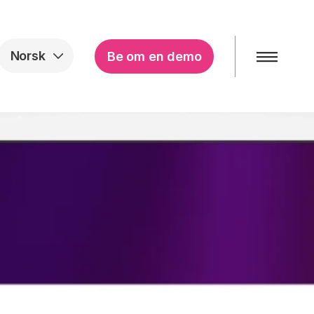
Norsk
Be om en demo