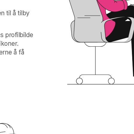
til å tilby
 profilbilde
ikoner.
erne å få