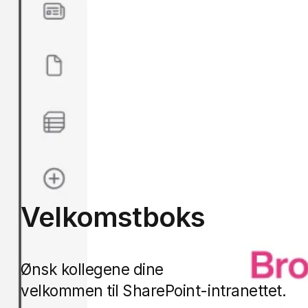
Velkomstboks
Ønsk kollegene dine
velkommen til SharePoint-intranettet.