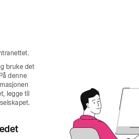
ntranettet.
og bruke det
 På denne
rmasjonen
, legge til
 selskapet.
tedet