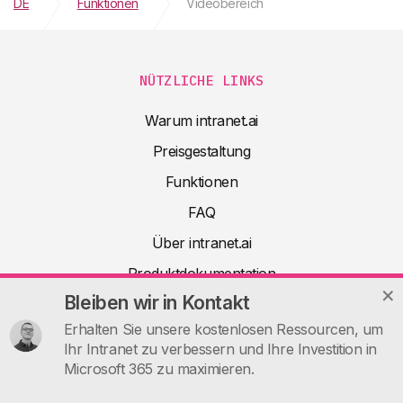
DE
Funktionen
Videobereich
NÜTZLICHE LINKS
Warum intranet.ai
Preisgestaltung
Funktionen
FAQ
Über intranet.ai
Produktdokumentation
Bleiben wir in Kontakt
Artikel
Erhalten Sie unsere kostenlosen Ressourcen, um
Nützliche Ressourcen
Ihr Intranet zu verbessern und Ihre Investition in
Kontakt
Microsoft 365 zu maximieren.