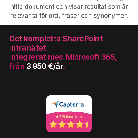
hitta dokument och visar resultat som är
relevanta för ord, fraser och synonymer.
Det kompletta SharePoint-
intranätet
integrerat med Microsoft 365,
från
3 950 €/år
.