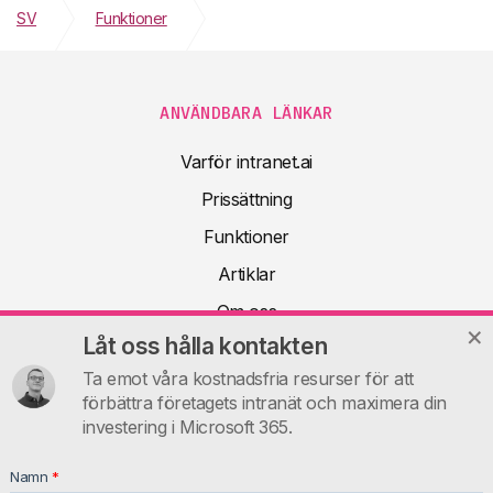
SV
Funktioner
System för dokumenthantering
ANVÄNDBARA LÄNKAR
Varför intranet.ai
Prissättning
Funktioner
Artiklar
Om oss
Låt oss hålla kontakten
Teknisk dokumentation
Ta emot våra kostnadsfria resurser för att
FAQ
förbättra företagets intranät och maximera din
Kontakt
investering i Microsoft 365.
INTRANET.AI
Namn
*