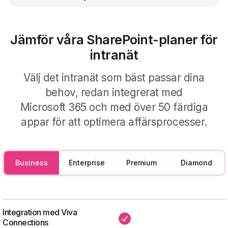
För lärande
Intelligent sökning
Skapa utbildningskurser från
För produktivitet
Jämför våra SharePoint-planer för
företagsdokument med Micro-
learning och
intranät
Öka produktiviteten på ditt företag
Få ut det mesta av dina Microsoft
För kunskapsbasen
med våra komponenter, perfekta för
365-licenser med våra
Välj det intranät som bäst passar dina
dina dagliga uppgifter.
utbildningsresurser.
Förenkla åtkomsten till
behov, redan integrerat med
företagsinformation med hjälp av vår
Microsoft 365 och med över 50 färdiga
artificiella intelligens.
appar för att optimera affärsprocesser.
Business
Enterprise
Premium
Diamond
Integration med Viva
✔
Connections