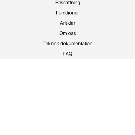
Prissättning
Funktioner
Artiklar
Om oss
Teknisk dokumentation
FAQ
Kontakt
INTRANET.AI
intranet.ai s.r.l. - Via Fabio Filzi, 5 - 20124 Milano MI - Italia
VAT: IT11172630961, Tel: +39 02 39 29 5655