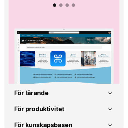
För lärande
Microlearning
Praktikgemenska
För produktivitet
System för dokumenthantering
Ticketing-sys
För kunskapsbasen