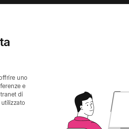
ta
ffrire uno
eferenze e
ntranet di
utilizzato