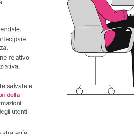
e
iendale.
artecipare
za.
ne relativo
ziativa.
e salvate e
ri della
rmazioni
egli utenti
 strategie