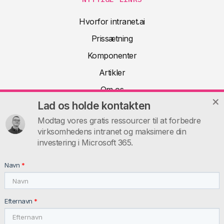
Hvorfor intranet.ai
Prissætning
Komponenter
Artikler
Om os
Lad os holde kontakten
Teknisk dokumentation
Modtag vores gratis ressourcer til at forbedre
FAQ
virksomhedens intranet og maksimere din
Kontakt
investering i Microsoft 365.
INTRANET.AI
Navn
*
intranet.ai s.r.l. - Via Fabio Filzi, 5 - 20124 Milano MI - Italia
VAT: IT11172630961, Tel: +39 02 39 29 5655
Efternavn
*