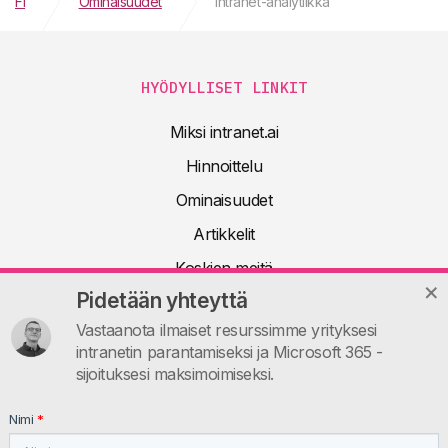
FI
Ominaisuudet
Intranet-analytiikka
HYÖDYLLISET LINKIT
Miksi intranet.ai
Hinnoittelu
Ominaisuudet
Artikkelit
Koskien meitä
Pidetään yhteyttä
Tekninen dokumentaatio
Vastaanota ilmaiset resurssimme yrityksesi
UKK
intranetin parantamiseksi ja Microsoft 365 -
Ota yhteyttä
sijoituksesi maksimoimiseksi.
INTRANET.AI
Nimi
*