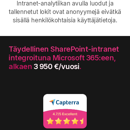
Intranet-analytiikan avulla luodut ja
tallennetut lokit ovat anonyymejä eivätkä
sisällä henkilökohtaisia käyttäjätietoja.
Täydellinen SharePoint-intranet
integroituna Microsoft 365:een,
alkaen
3 950 €/vuosi
.