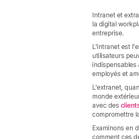
Intranet et ext
la digital workp
entreprise.
L'intranet est 
utilisateurs pe
indispensables à
employés et amél
L'extranet, quan
monde extérieu
avec des
client
compromettre la
Examinons en dét
comment ces de