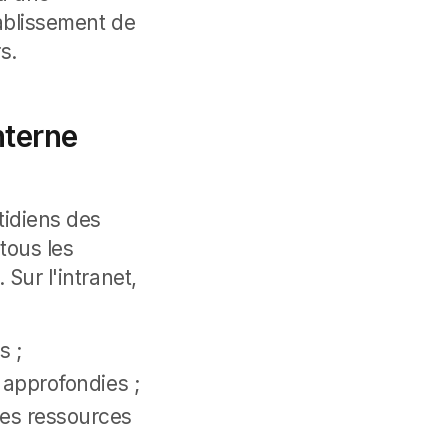
tablissement de
s.
nterne
tidiens des
 tous les
s.
Sur l'intranet,
s ;
s approfondies ;
des ressources