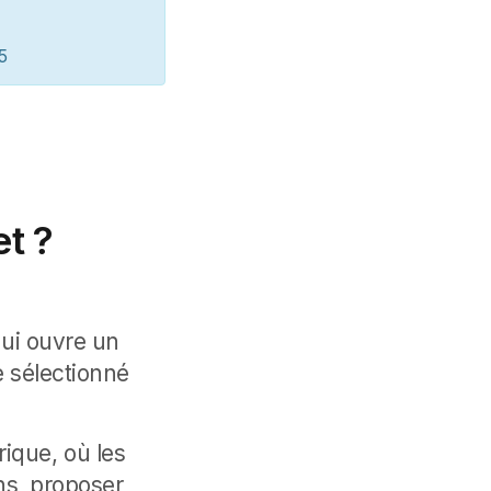
5
et ?
ui ouvre un
e sélectionné
rique, où les
ns, proposer