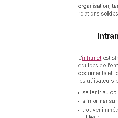
organisation, t
relations solide
Intra
L'
intranet
est st
équipes de l'ent
documents et to
les utilisateurs
se tenir au cou
s'informer sur
trouver imméd
utiles ;