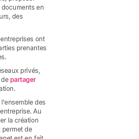
des documents en
urs, des
 entreprises ont
arties prenantes
es.
réseaux privés,
t de
partager
ation.
r l'ensemble des
entreprise. Au
r la création
et permet de
net est en fait