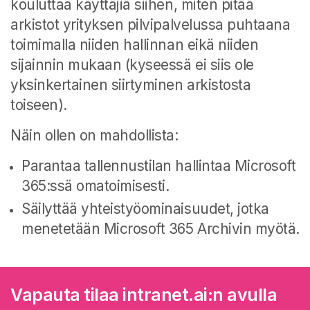
kouluttaa käyttäjiä siihen, miten
pitää
arkistot yrityksen pilvipalvelussa puhtaana
toimimalla niiden hallinnan
eikä niiden
sijainnin mukaan (kyseessä ei siis ole
yksinkertainen siirtyminen arkistosta
toiseen).
Näin ollen on mahdollista:
Parantaa tallennustilan hallintaa Microsoft
365:ssä omatoimisesti.
Säilyttää yhteistyöominaisuudet, jotka
menetetään Microsoft 365 Archivin myötä.
Vapauta tilaa intranet.ai:n avulla