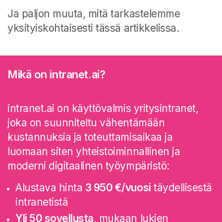
Ja paljon muuta, mitä tarkastelemme
yksityiskohtaisesti tässä artikkelissa.
Mikä on intranet.ai?
intranet.ai on käyttövalmis yritysintranet,
joka on suunniteltu vähentämään
kustannuksia ja toteuttamisaikaa ja
luomaan siten yhteistoiminnallinen ja
moderni digitaalinen työympäristö:
Alustava hinta
3 950 €/vuosi
täydellisestä
intranetistä
Yli 50 sovellusta
, mukaan lukien