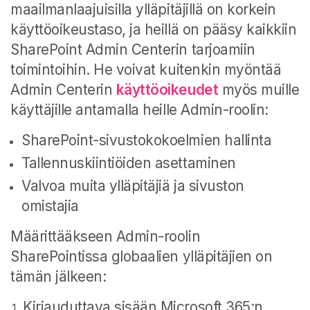
maailmanlaajuisilla ylläpitäjillä on korkein
käyttöoikeustaso, ja heillä on pääsy kaikkiin
SharePoint Admin Centerin tarjoamiin
toimintoihin. He voivat kuitenkin myöntää
Admin Centerin
käyttöoikeudet
myös muille
käyttäjille antamalla heille Admin-roolin:
SharePoint-sivustokokoelmien hallinta
Tallennuskiintiöiden asettaminen
Valvoa muita ylläpitäjiä ja sivuston
omistajia
Määrittääkseen Admin-roolin
SharePointissa globaalien ylläpitäjien on
tämän jälkeen:
Kirjauduttava sisään Microsoft 365:n