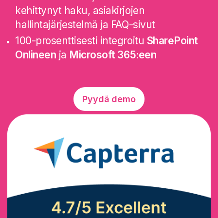
kehittynyt haku, asiakirjojen
hallintajärjestelmä ja FAQ-sivut
100-prosenttisesti integroitu
SharePoint
Onlineen
ja
Microsoft 365:een
Pyydä demo