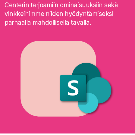
Centerin tarjoamiin ominaisuuksiin sekä
vinkkeihimme niiden hyödyntämiseksi
parhaalla mahdollisella tavalla.