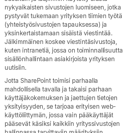
nykyaikaisten sivustojen luomiseen, jotka
pystyvät tukemaan yrityksen tiimien työtä
(yhteistyösivustojen tapauksessa) ja
yksinkertaistamaan sisäistä viestintää.
Jälkimmäinen koskee viestintäsivustoja,
kuten intranetiä, jossa on toiminnallisuutta
sisällönhallintaan asiakirjoista yrityksen
uutisiin.
Jotta SharePoint toimisi parhaalla
mahdollisella tavalla ja takaisi parhaan
käyttäjäkokemuksen ja jaettujen tietojen
yksityisyyden, se tarjoaa erityisen web-
käyttöliittymän, jossa vain pääkäyttäjät
pääsevät käsiksi kaikkiin yrityssivustojen
hallinnassa tarvittaviin määrityksiin.