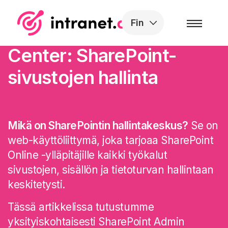
Skip to the content
Fin
SharePoint Admin
Center: SharePoint-
sivustojen hallinta
Mikä on SharePointin hallintakeskus?
Se on
web-käyttöliittymä, joka tarjoaa SharePoint
Online -ylläpitäjille kaikki työkalut
sivustojen, sisällön ja tietoturvan hallintaan
keskitetysti.
Tässä artikkelissa tutustumme
yksityiskohtaisesti SharePoint Admin