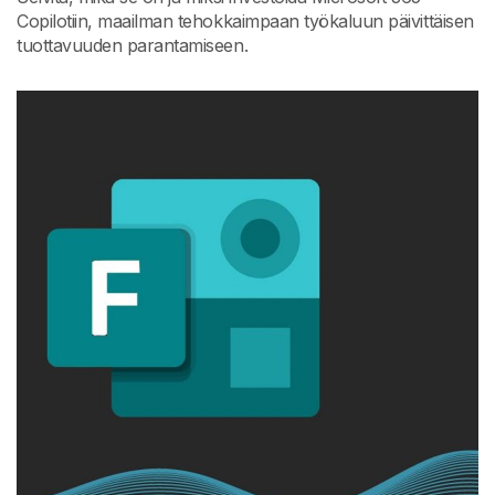
Copilotiin, maailman tehokkaimpaan työkaluun päivittäisen
tuottavuuden parantamiseen.