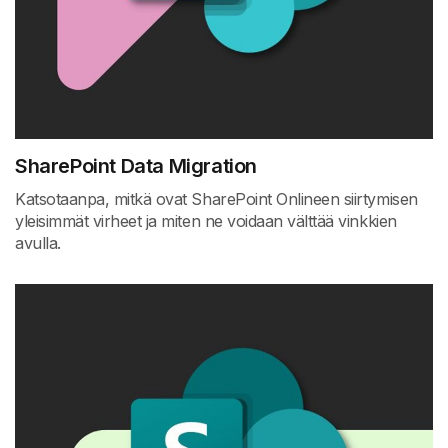
SharePoint Data Migration
Katsotaanpa, mitkä ovat SharePoint Onlineen siirtymisen
yleisimmät virheet ja miten ne voidaan välttää vinkkien
avulla.