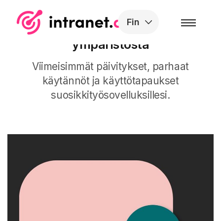
Skip to the content
Fin
Artikkeleita Microsoft 365 -
ympäristöstä
Viimeisimmät päivitykset, parhaat
käytännöt ja käyttötapaukset
suosikkityösovelluksillesi.