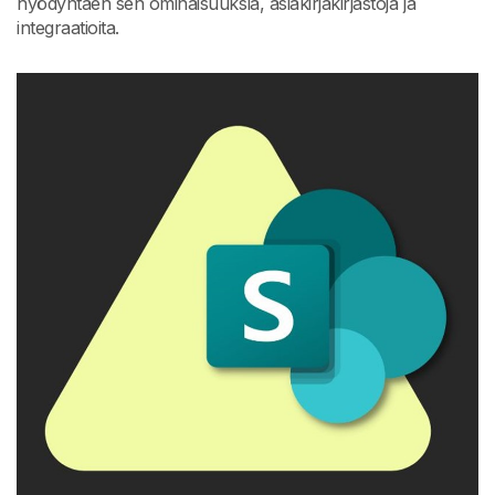
hyödyntäen sen ominaisuuksia, asiakirjakirjastoja ja
integraatioita.