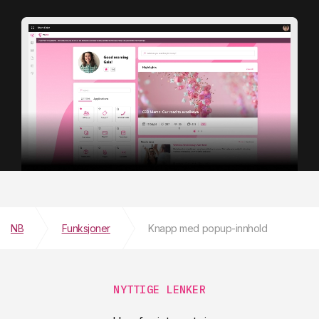
NB
Funksjoner
Knapp med popup-innhold
NYTTIGE LENKER