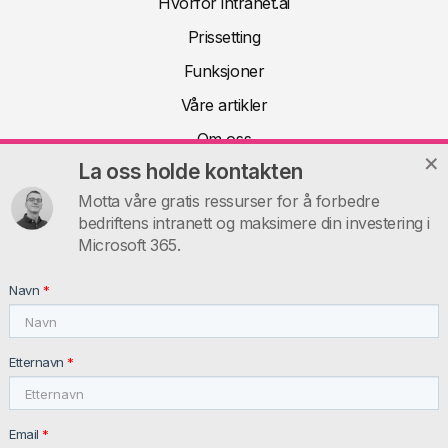
Hvorfor intranet.ai
Prissetting
Funksjoner
Våre artikler
Om oss
La oss holde kontakten
Teknisk dokumentasjon
Motta våre gratis ressurser for å forbedre
FAQ
bedriftens intranett og maksimere din investering i
Kontakt
Microsoft 365.
INTRANET.AI
Navn
*
intranet.ai s.r.l. - Via Fabio Filzi, 5 - 20124 Milano MI - Italia
VAT: IT11172630961, Tel: +39 02 39 29 5655
Etternavn
*
Email
*