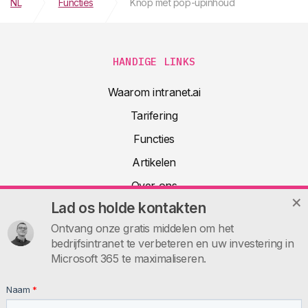
NL
Functies
Knop met pop-upinhoud
HANDIGE LINKS
Waarom intranet.ai
Tarifering
Functies
Artikelen
Over ons
Lad os holde kontakten
Productdocumentatie
Ontvang onze gratis middelen om het
FAQs
bedrijfsintranet te verbeteren en uw investering in
Neem contact op
Microsoft 365 te maximaliseren.
INTRANET.AI
Naam
*