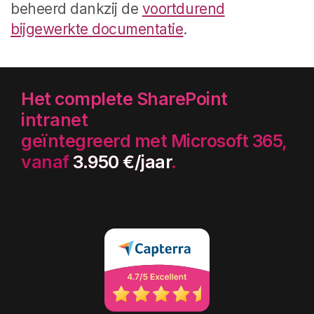
beheerd dankzij de
voortdurend
bijgewerkte documentatie
.
Het complete SharePoint
intranet
geïntegreerd met Microsoft 365,
vanaf
3.950 €/jaar
.