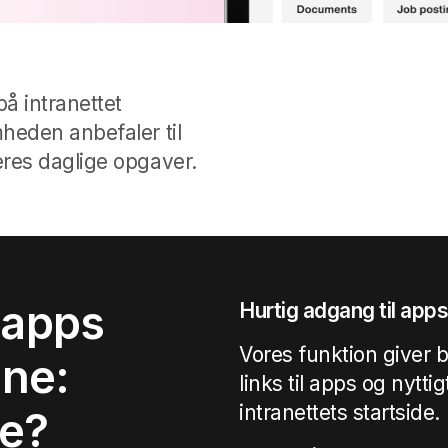
å intranettet
heden anbefaler til
res daglige opgaver.
 apps
Hurtig adgang til app
Vores funktion giver 
ine:
links til apps og nytti
intranettets startside.
ne?