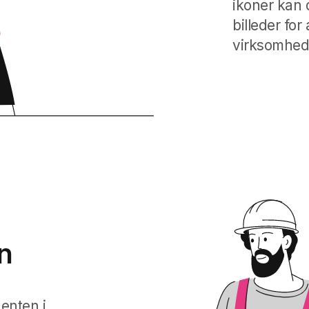
ikoner kan
billeder for
virksomhed
n
enten i