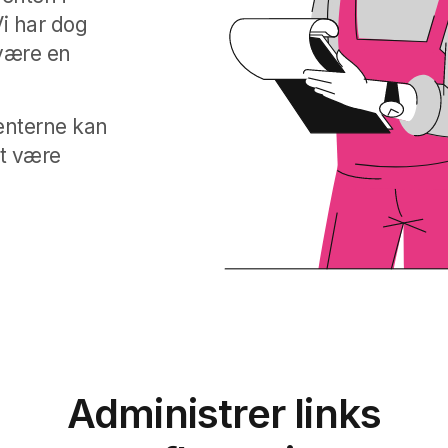
Vi har dog
 være en
enterne kan
t være
Administrer links