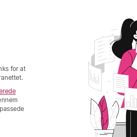
ks for at
anettet.
erede
gennem
ilpassede