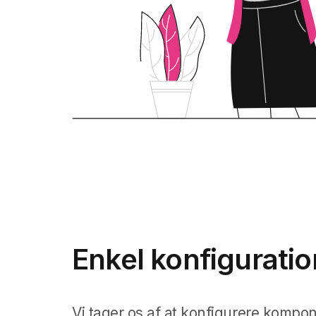
Enkel konfiguratio
Vi tager os af at konfigurere kompon