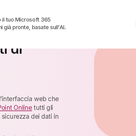
Skip to the content
 il tuo Microsoft 365
i già pronte, basate sull'AI.
n Center:
ti
di
l’interfaccia web che
oint Online
tutti gli
 sicurezza dei dati in