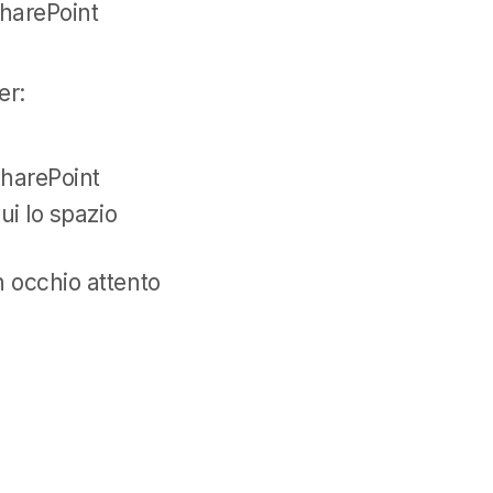
SharePoint
er:
 SharePoint
ui lo spazio
n occhio attento