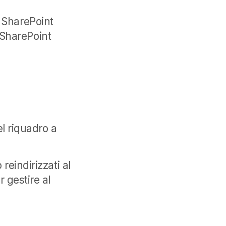
di SharePoint
l SharePoint
el riquadro a
reindirizzati al
 gestire al