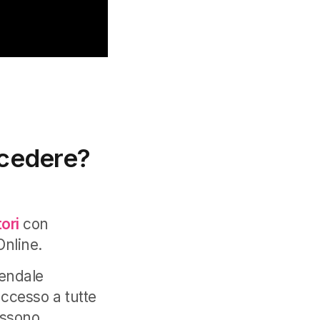
ccedere?
ori
con
Online.
iendale
 accesso a tutte
ossono