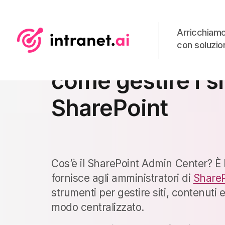
Arricchiamo
con soluzion
SharePoint Admi
come
gestire
i
si
SharePoint
Cos’è il SharePoint Admin Center? È 
fornisce agli amministratori di
ShareP
strumenti per gestire siti, contenuti e
modo centralizzato.