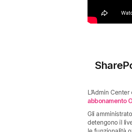
SharePo
L’Admin Center d
abbonamento O
Gli amministrato
detengono il liv
le funzionalità 