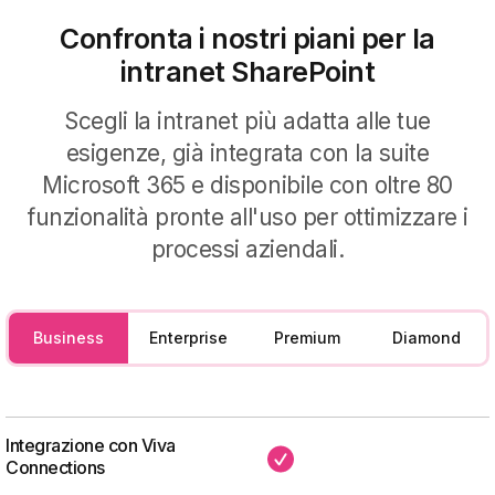
Per la produttività
Confronta i nostri piani per la
intranet SharePoint
Aumenta la produttività in azienda con
Per la knowledge base
i nostri componenti per le attività
Scegli la intranet più adatta alle tue
quotidiane.
Semplifica l'accesso alle informazioni
esigenze, già integrata con la suite
aziendali con il supporto della nostra
Microsoft 365 e disponibile con oltre 80
intelligenza artificiale.
funzionalità pronte all'uso per ottimizzare i
processi aziendali.
Business
Enterprise
Premium
Diamond
Integrazione con Viva
✔
Connections