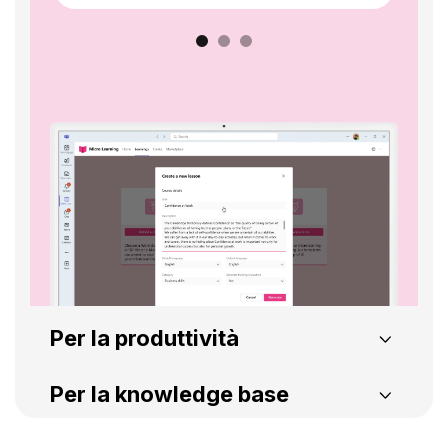
Per la produttività
Gestione documentale
Ticket di supporto v
Per la knowledge base
Ricerca intelligente