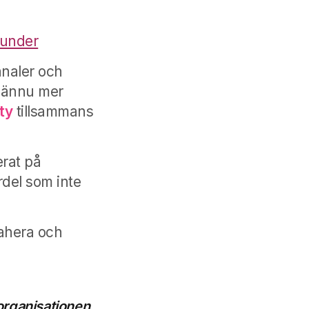
kunder
analer och
a ännu mer
ty
tillsammans
erat på
rdel som inte
rahera och
organisationen