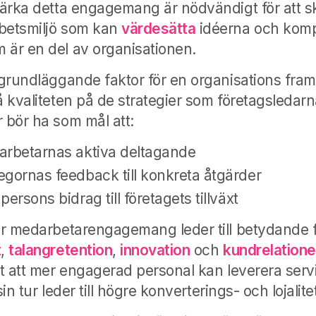
stärka detta engagemang är nödvändigt för att 
rbetsmiljö som kan
värdesätta
idéerna och kom
 är en del av organisationen.
 grundläggande faktor för en organisations fram
på
kvaliteten på de strategier som företagsledar
r bör ha som mål att:
arbetarnas aktiva deltagande
egornas feedback till konkreta åtgärder
ersons bidrag till företagets tillväxt
för medarbetarengagemang leder till betydande f
t
,
talangretention
,
innovation
och
kundrelatione
sat att mer engagerad personal kan leverera ser
i sin tur leder till högre konverterings- och lojalit