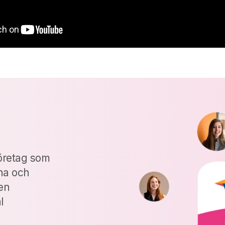
 företag som
rna och
en
l