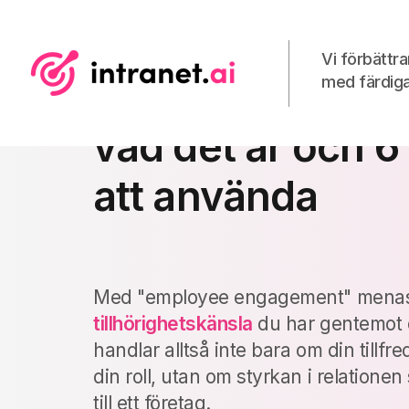
Vi förbättr
med färdiga
Employee enga
vad det är och 6
att använda
Med "employee engagement" mena
tillhörighetskänsla
du har gentemot d
handlar alltså inte bara om din tillfred
din roll, utan om styrkan i relatione
till ett företag.