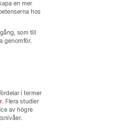
skapa en mer
petenserna hos
gång, som till
na genomför.
ördelar i termer
r
. Flera studier
vice av högre
etsnivåer.