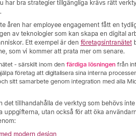
har bra strategier tillgängliga krävs rätt verkt
.
e åren har employee engagement fått en tydlig
en av teknologier som kan skapa en digital arb
änniskor. Ett exempel är den
företagsintranätet
b
ne, som vi kommer att prata mer om senare.
nätet - särskilt inom den
färdiga
lösningen
från int
jälpa företag att digitalisera sina interna processer
ch sitt samarbete genom integration med alla Mic
n det tillhandahålla de verktyg som behövs inte 
ga uppgifterna, utan också för att öka användar
enom:
 med modern design