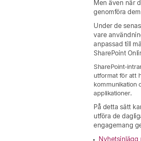
Men även när du 
genomföra dem
Under de senast
vare användning
anpassad till m
SharePoint Onli
SharePoint-intra
utformat för att h
kommunikation o
applikationer.
På detta sätt ka
utföra de dagli
engagemang g
Nyhetsinlägg