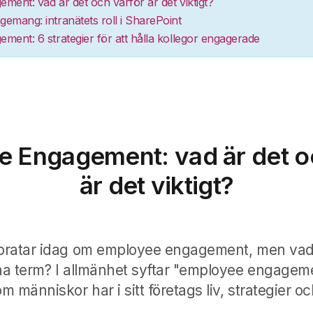
ent: vad är det och varför är det viktigt?
mang: intranätets roll i SharePoint
ent: 6 strategier för att hålla kollegor engagerade
 Engagement: vad är det o
är det viktigt?
pratar idag om employee engagement, men vad
a term? I allmänhet syftar "employee engagem
m människor har i sitt företags liv, strategier och 