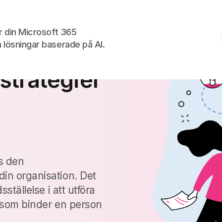
Skip to the content
ar din Microsoft 365
 lösningar baserade på AI.
gement:
 strategier
s den
in organisation. Det
sställelse i att utföra
n som binder en person