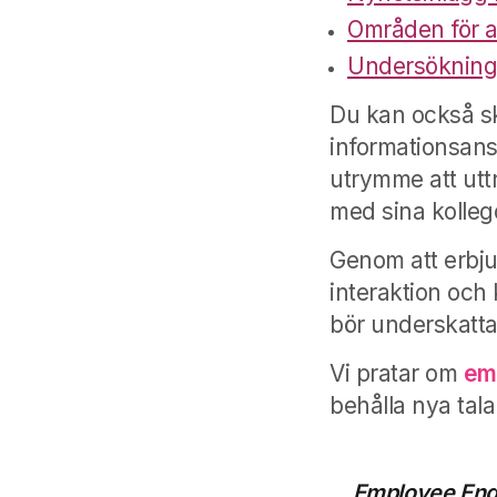
Områden för at
Undersökninga
Du kan också sk
informationsans
utrymme att utt
med sina kolleg
Genom att erbju
interaktion och
bör underskatta
Vi pratar om
em
behålla nya tala
Employee Enga