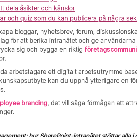
t dela åsikter och känslor
r och quiz som du kan publicera på några se
apa bloggar, nyhetsbrev, forum, diskussionsk
lag för att berika intranätet och ge användarn
rycka sig och bygga en riktig
företagscommuni
or.
da arbetstagare ett digitalt arbetsutrymme bas
 kunskapsutbyte kan du uppnå ytterligare en fö
s.
ployee branding
, det vill säga förmågan att att
nger.
gement: hur SharePoint-intranätet stöttar alla i 