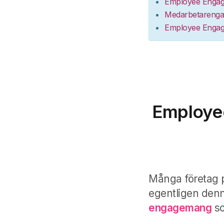
Employee Engagem
Medarbetarengage
Employee Engagem
Employee
Många företag 
egentligen denn
engagemang
so