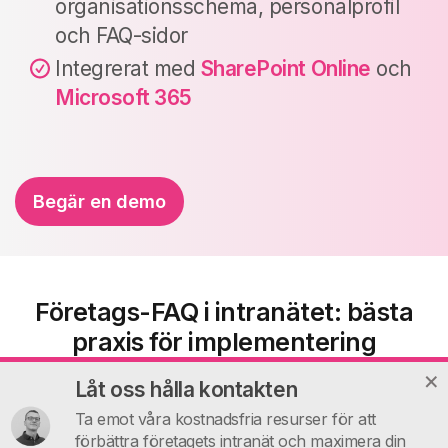
organisationsschema, personalprofil
och FAQ-sidor
Integrerat med
SharePoint Online
och
Microsoft 365
Begär en demo
Företags-FAQ i intranätet: bästa
praxis för implementering
Låt oss hålla kontakten
För att skapa en bra FAQ-sektion behöver
Ta emot våra kostnadsfria resurser för att
förbättra företagets intranät och maximera din
du en planering som involverar ansvariga