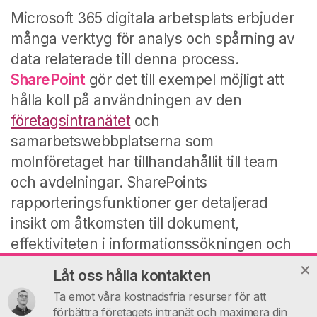
Microsoft 365 digitala arbetsplats erbjuder
många verktyg för analys och spårning av
data relaterade till denna process.
SharePoint
gör det till exempel möjligt att
hålla koll på användningen av den
företagsintranätet
och
samarbetswebbplatserna som
molnföretaget har tillhandahållit till team
och avdelningar. SharePoints
rapporteringsfunktioner ger detaljerad
insikt om åtkomsten till dokument,
effektiviteten i informationssökningen och
graden av användning av dess
Låt oss hålla kontakten
webbplatser.
Ta emot våra kostnadsfria resurser för att
förbättra företagets intranät och maximera din
Dessutom ger verktyg som
Viva Insights
en