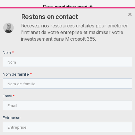
Documentation produit
Restons en contact
Articles
Recevez nos ressources gratuites pour améliorer
Ressources utiles
l'intranet de votre entreprise et maximiser votre
Contactez-nous
investissement dans Microsoft 365.
INTRANET.AI
Nom
*
intranet.ai s.r.l. - Via Fabio Filzi, 5 - 20124 Milano MI - Italia
VAT: IT11172630961, Tel: +39 02 39 29 5655
Nom de famille
*
Email
*
Entreprise
© 2026 intranet.ai ™ All rights reserved
Privacy Policy
Newsletter Policy
Customer and