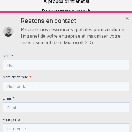
À propos d'intranet.ai
Documentation produit
Restons en contact
Articles
Recevez nos ressources gratuites pour améliorer
Ressources utiles
l'intranet de votre entreprise et maximiser votre
Contactez-nous
investissement dans Microsoft 365.
INTRANET.AI
Nom
*
intranet.ai s.r.l. - Via Fabio Filzi, 5 - 20124 Milano MI - Italia
VAT: IT11172630961, Tel: +39 02 39 29 5655
Nom de famille
*
Email
*
Entreprise
© 2026 intranet.ai ™ All rights reserved