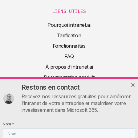
Menu de navigation entre les pages
LIENS UTILES
Pourquoi intranet.ai
Tarification
Fonctionnalités
FAQ
À propos d'intranet.ai
Documentation produit
Restons en contact
Articles
Recevez nos ressources gratuites pour améliorer
Ressources utiles
l'intranet de votre entreprise et maximiser votre
Contactez-nous
investissement dans Microsoft 365.
INTRANET.AI
Nom
*
intranet.ai s.r.l. - Via Fabio Filzi, 5 - 20124 Milano MI - Italia