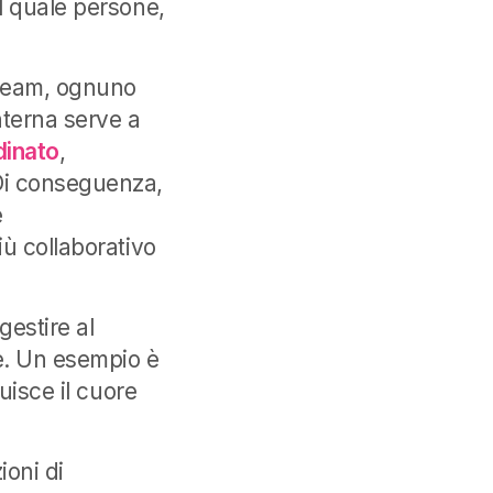
 quale persone,
 team, ognuno
nterna serve a
dinato
,
Di conseguenza,
e
ù collaborativo
estire al
ne. Un esempio è
uisce il cuore
ioni di