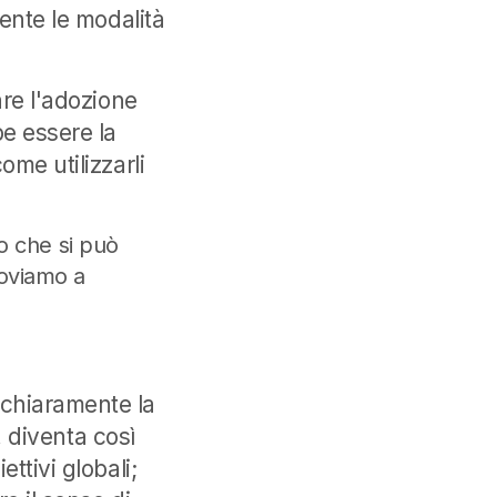
mente le modalità
are l'adozione
be essere la
ome utilizzarli
to che si può
roviamo a
 chiaramente la
i, diventa così
ttivi globali;