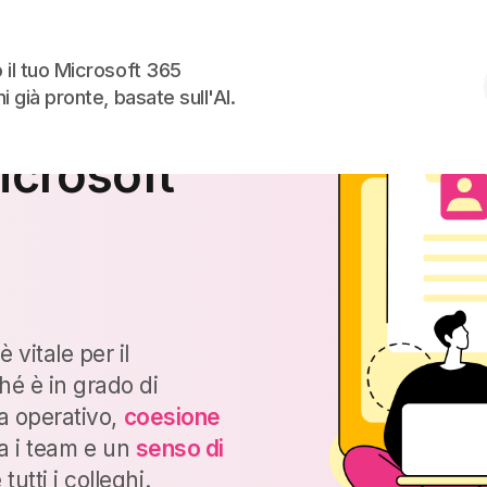
Skip to the content
 il tuo Microsoft 365
i già pronte, basate sull'AI.
interna
icrosoft
vitale per il
hé è in grado di
ta operativo,
coesione
ra i team e un
senso di
utti i colleghi.