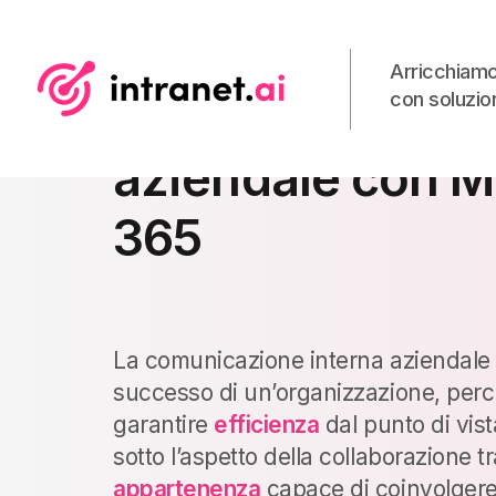
Arricchiamo
con soluzion
Comunicazione 
aziendale con M
365
La comunicazione interna aziendale è 
successo di un’organizzazione, perc
garantire
efficienza
dal punto di vis
sotto l’aspetto della collaborazione t
appartenenza
capace di coinvolgere t