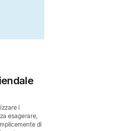
iendale
izzare i
nza esagerare,
semplicemente di