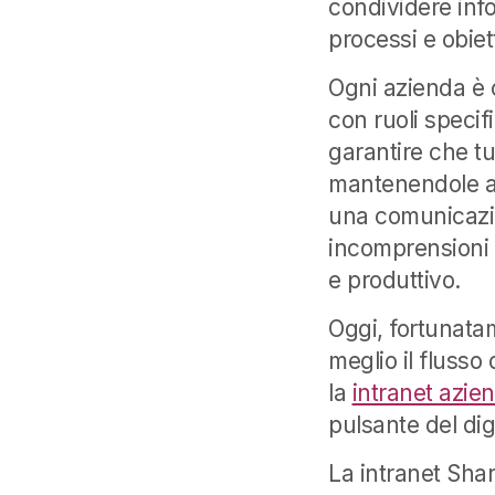
condividere inf
processi e obiet
Ogni azienda è 
con ruoli specif
garantire che tu
mantenendole al
una comunicazio
incomprensioni 
e produttivo.
Oggi, fortunata
meglio il fluss
la
intranet azie
pulsante del dig
La intranet Share