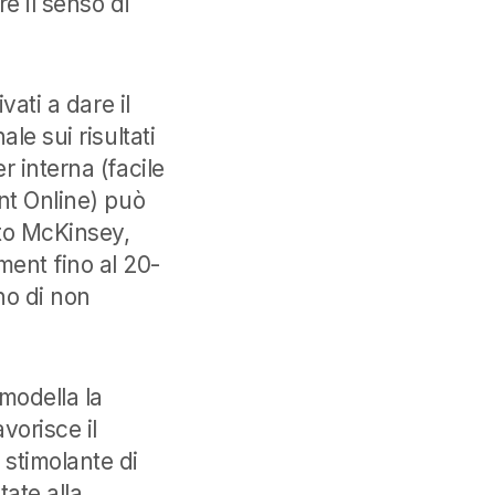
e il senso di
ivati a dare il
le sui risultati
r interna (facile
int Online) può
rto McKinsey,
ent fino al 20-
no di non
modella la
vorisce il
stimolante di
ate alla