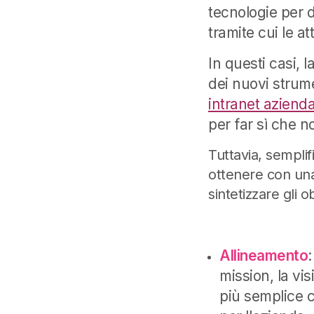
tecnologie per d
tramite cui le a
In questi casi, 
dei nuovi strume
intranet azienda
per far sì che n
Tuttavia, semplif
ottenere con una
sintetizzare gli o
Allineamento
mission, la vis
più semplice ca