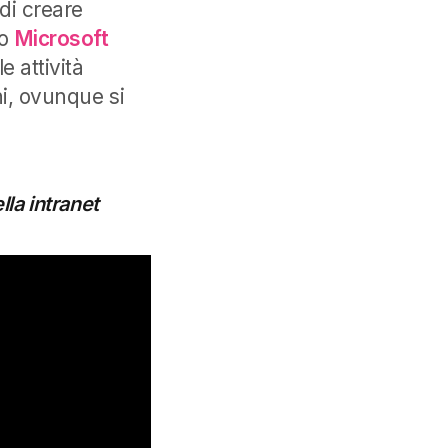
di creare
 o
Microsoft
e attività
hi, ovunque si
la intranet