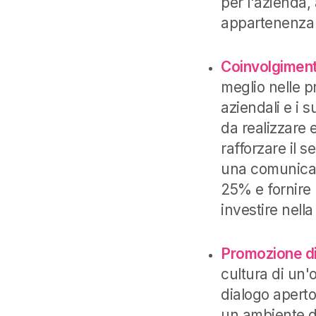
per l'azienda,
appartenenza e
Coinvolgimen
meglio nelle pr
aziendali e i 
da realizzare 
rafforzare il 
una comunicaz
25% e fornire 
investire nell
Promozione di 
cultura di un'
dialogo apert
un ambiente di