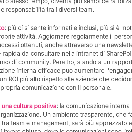
 allo stesso tempo, diventa più semplice rafforzar
 responsabilità tra i diversi team.
to
: più ci si sente informati e inclusi, più si è mot
oprie attività. Aggiornare regolarmente il persona
successi ottenuti, anche attraverso una newslette
e rapida da consultare nella intranet di SharePo
senso di community. Peraltro, stando a un rappo
ione interna efficace può aumentare l'engagem
un ROI più alto rispetto alle aziende che decido
a propria comunicazione con il personale.
una cultura positiva
: la comunicazione interna 
organizzazione. Un ambiente trasparente, che fa
o tra team e management, sarà più apprezzato e 
 lavoro chiuso, dove le comunicazioni sono limit