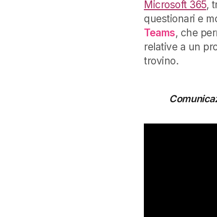
Microsoft 365
, 
questionari e mo
Teams
, che per
relative a un pr
trovino.
Comunicazi