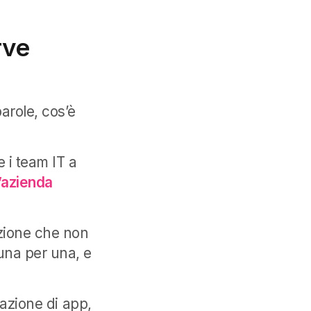
rve
arole, cos’è
e i team IT a
n’azienda
azione che non
una per una, e
lazione di app,