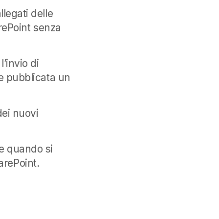
legati delle
arePoint senza
’invio di
ne pubblicata un
dei nuovi
se quando si
harePoint.