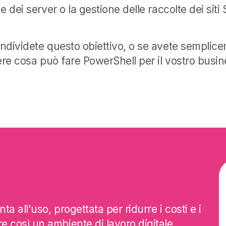
e dei server o la gestione delle raccolte dei siti
ndividete questo obiettivo, o se avete semplice
ere cosa può fare PowerShell per il vostro busin
nta all'uso, progettata per ridurre i costi e i
e così un ambiente di lavoro digitale