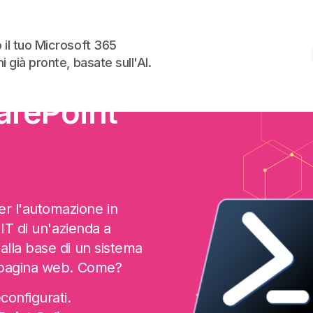
Skip to the content
 il tuo Microsoft 365
i già pronte, basate sull'AI.
e
arePoint
r l'automazione in
 IT di un'azienda a
alla base di un sistema
a pagina web. Come?
configurati.