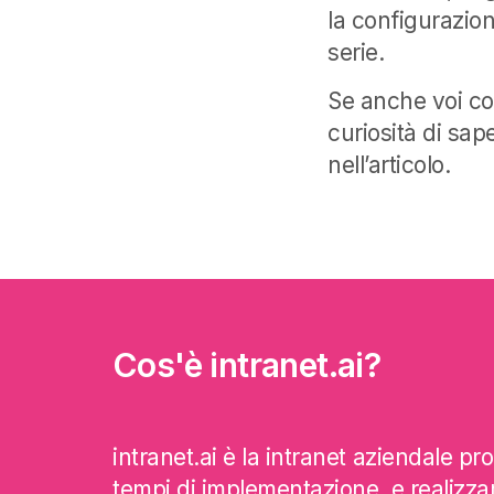
la configurazion
serie.
Se anche voi co
curiosità di sap
nell’articolo.
Cos'è intranet.ai?
intranet.ai è la intranet aziendale pro
tempi di implementazione, e realizzar