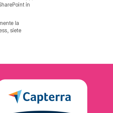
 SharePoint in
mente la
ess, siete