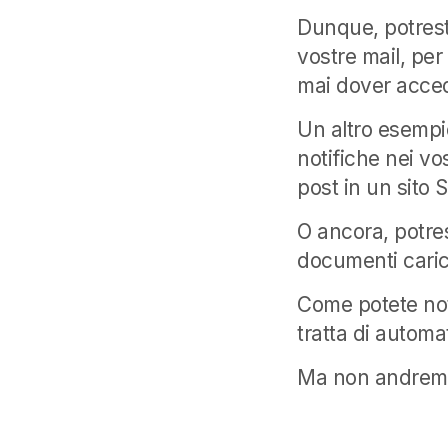
Dunque, potreste
vostre mail, per
mai dover acced
Un altro esempio
notifiche nei vo
post in un sito 
O ancora, potres
documenti carica
Come potete not
tratta di automati
Ma non andremo 