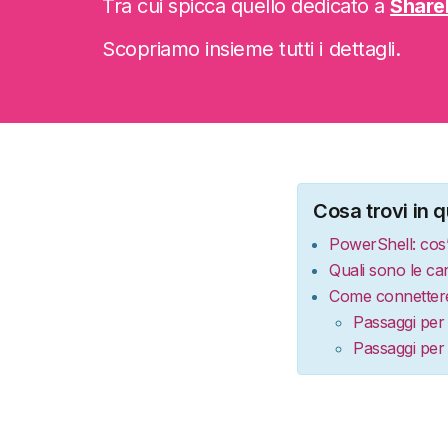
Tra cui spicca quello dedicato a
Share
Scopriamo insieme tutti i dettagli.
Cosa trovi in q
PowerShell: cos’
Quali sono le car
Come connettere
Passaggi per 
Passaggi per 