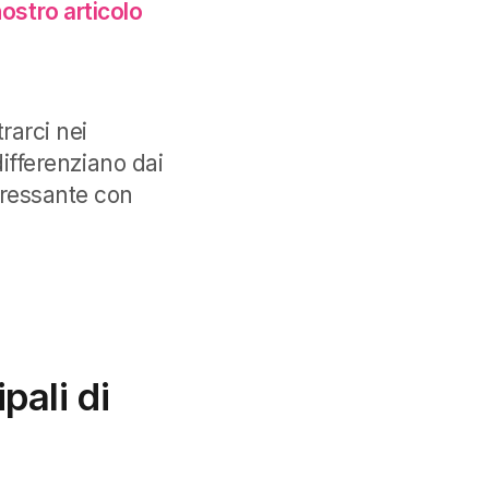
ostro articolo
arci nei
differenziano dai
eressante con
pali di