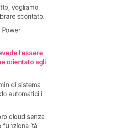
otto, vogliamo
brare scontato.
n Power
revede l’essere
e orientato agli
min di sistema
ndo automatici i
oro cloud senza
e funzionalità