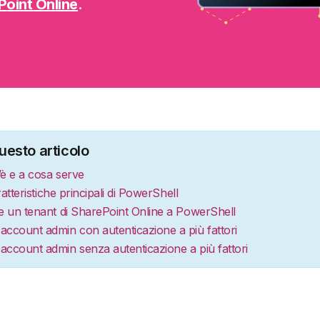
Point Online
.
uesto articolo
è e a cosa serve
atteristiche principali di PowerShell
 un tenant di SharePoint Online a PowerShell
account admin con autenticazione a più fattori
account admin senza autenticazione a più fattori