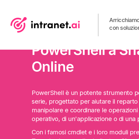
Arricchiamo
con soluzion
Come connetter
PowerShell a Sh
Online
PowerShell è un potente strumento pe
serie, progettato per aiutare il reparto
manipolare e coordinare le operazioni 
operativo, di un'applicazione o di un
Con i famosi cmdlet e i loro moduli pre