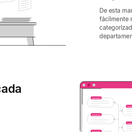
De esta man
fácilmente 
categorizad
departamen
cada