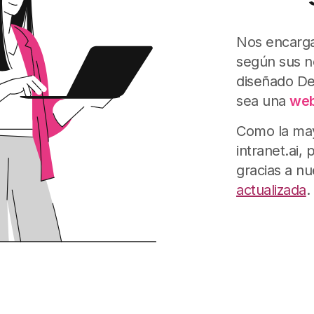
Nos encarg
según sus n
diseñado De
sea una
web
Como la may
intranet.ai
gracias a n
actualizada
.