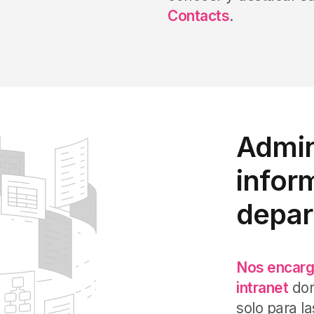
Contacts
.
Admin
infor
depa
Nos encarga
intranet
don
solo para l