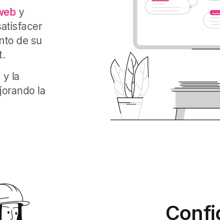
web
y
atisfacer
nto de su
t.
 y la
jorando la
Confi