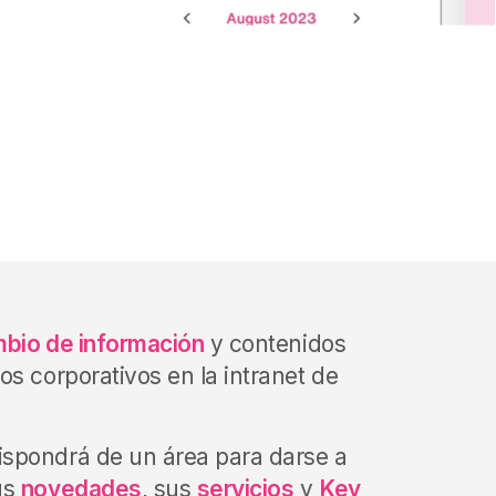
ambio de información
y contenidos
os corporativos en la intranet de
spondrá de un área para darse a
us
novedades
, sus
servicios
y
Key