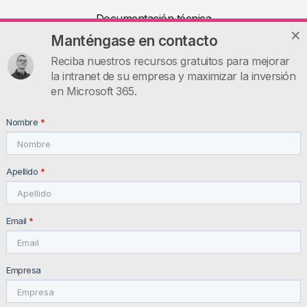
Documentación técnica
Manténgase en contacto
Artículos
Reciba nuestros recursos gratuitos para mejorar
Recursos útiles
la intranet de su empresa y maximizar la inversión
Contáctenos
en Microsoft 365.
INTRANET.AI
Nombre
*
intranet.ai s.r.l. - Via Fabio Filzi, 5 - 20124 Milano MI - Italia
VAT: IT11172630961, Tel: +39 02 39 29 5655
Apellido
*
Email
*
Empresa
© 2026 intranet.ai ™ All rights reserved
Privacy Policy
Newsletter Policy
Customer and