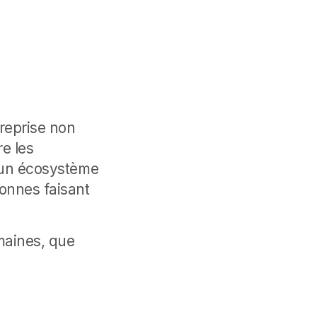
reprise non
e les
r un écosystème
sonnes faisant
maines, que