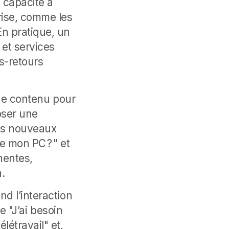
a capacité à
rise, comme les
n pratique, un
 et services
s-retours
 de contenu pour
poser une
les nouveaux
e mon PC ? " et
nentes,
n.
d l’interaction
re "J’ai besoin
étravail" et,