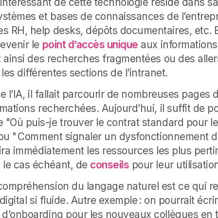
 intéressant de cette technologie réside dans s
systèmes et bases de connaissances de l’entrep
s RH, help desks, dépôts documentaires, etc. E
devenir le
point d’accès unique
aux informations
nt ainsi des recherches fragmentées ou des aller
les différentes sections de l’intranet.
de l’IA, il fallait parcourir de nombreuses pages
rmations recherchées. Aujourd’hui, il suffit de 
"Où puis-je trouver le contrat standard pour 
" ou " Comment signaler un dysfonctionnement d
nira immédiatement les ressources les plus perti
le cas échéant, de
conseils
pour leur utilisatio
compréhension du langage naturel est ce qui ren
digital si fluide. Autre exemple : on pourrait écri
 d’onboarding pour les nouveaux collègues en tél