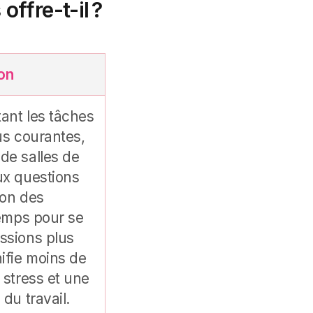
offre-t-il ?
on
tant les tâches
us courantes,
de salles de
ux questions
ion des
temps pour
se
ssions plus
nifie moins de
 stress et une
 du travail.