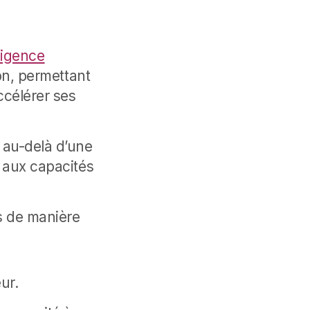
lligence
on, permettant
ccélérer ses
 au-delà d’une
 aux capacités
s de manière
ur.