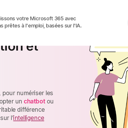
Skip to the content
issons votre Microsoft 365 avec
s prêtes à l'emploi, basées sur l'IA.
 pour
ition et
, pour numériser les
dopter un
chatbot
ou
ritable différence
ur l’
intelligence