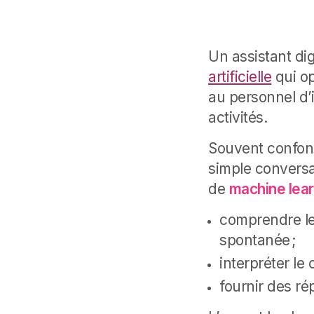
Un assistant digi
artificielle
qui op
au personnel d’i
activités.
Souvent confond
simple conversa
de
machine lear
comprendre le
spontanée ;
interpréter le
fournir des rép