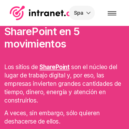
Skip to the content
Spa
Cómo eliminar un sitio
SharePoint en 5
movimientos
Los sitios de
SharePoint
son el núcleo del
lugar de trabajo digital y, por eso, l
as
empresas invierten grandes cantidades de
tiempo, dinero, energía y atención en
construirlos.
A veces, sin embargo, sólo quieren
deshacerse de ellos.