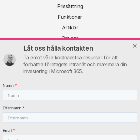
Prissättning
Funktioner
Artiklar
Om oss
Låt oss hålla kontakten
Teknisk dokumentation
Ta emot våra kostnadsfria resurser för att
FAQ
förbättra företagets intranät och maximera din
Kontakt
investering i Microsoft 365.
INTRANET.AI
Namn
*
intranet.ai s.r.l. - Via Fabio Filzi, 5 - 20124 Milano MI - Italia
VAT: IT11172630961, Tel: +39 02 39 29 5655
Efternamn
*
Email
*