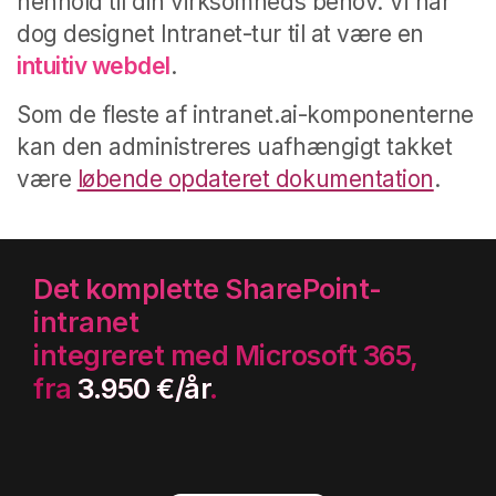
henhold til din virksomheds behov. Vi har
dog designet Intranet-tur til at være en
intuitiv webdel
.
Som de fleste af intranet.ai-komponenterne
kan den administreres uafhængigt takket
være
løbende opdateret dokumentation
.
Det komplette SharePoint-
intranet
integreret med Microsoft 365,
fra
3.950 €/år
.