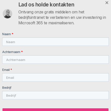
Lad os holde kontakten
Productdocumentatie
Ontvang onze gratis middelen om het
FAQs
bedrijfsintranet te verbeteren en uw investering in
Neem contact op
Microsoft 365 te maximaliseren.
INTRANET.AI
Naam
*
intranet.ai s.r.l. - Via Fabio Filzi, 5 - 20124 Milano MI - Italia
VAT: IT11172630961, Tel: +39 02 39 29 5655
Achternaam
*
Email
*
Bedrijf
© 2026 intranet.ai ™ All rights reserved
Privacy Policy
Newsletter Policy
Customer and
Suppliers Policy
Cookie Policy