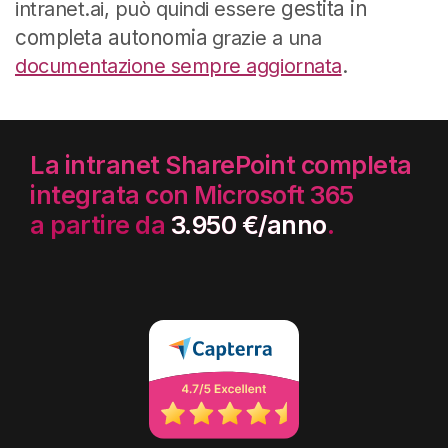
gestita in
intranet.ai, può quindi essere
completa autonomia
grazie a una
documentazione sempre aggiornata
.
La intranet SharePoint completa
integrata con Microsoft 365
a partire da
3.950 €/anno
.