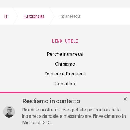
IT
Funzionalita
Intranet tour
LINK UTILI
Perché intranet.ai
Chi siamo
Domande Frequenti
Contattaci
Prenota una demo
Restiamo in contatto
Risorse utili
Ricevi le nostre risorse gratuite per migliorare la
Guide
intranet aziendale e massimizzare l'investimento in
Microsoft 365.
Articoli