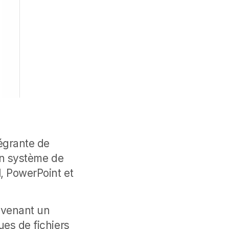
égrante de
 un système de
, PowerPoint et
devenant un
ues de fichiers