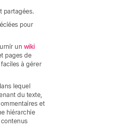
t partagées.
réciées pour
ournir un
wiki
et pages de
faciles à gérer
dans lequel
nant du texte,
 commentaires et
ne hiérarchie
s contenus