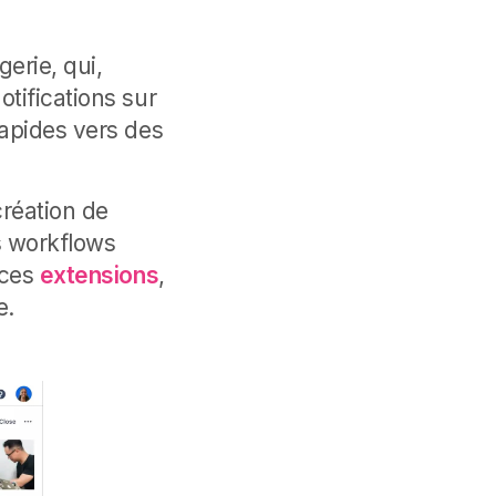
rie, qui,
tifications sur
rapides vers des
réation de
s workflows
 ces
extensions
,
e.