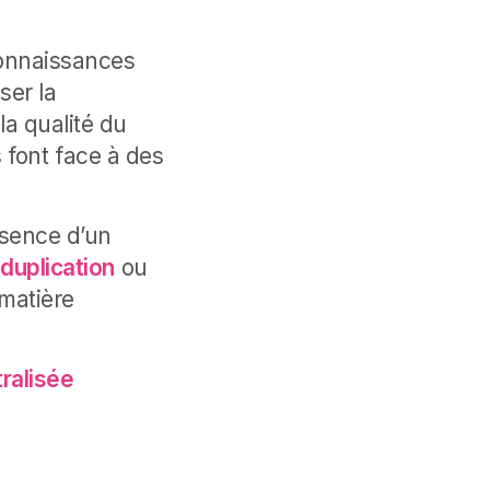
connaissances
ser la
a qualité du
s font face à des
bsence d’un
e
duplication
ou
matière
ralisée