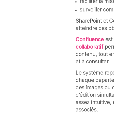
faciliter la mi
surveiller co
SharePoint et C
atteindre ces ob
Confluence
est 
collaboratif
perm
contenu, tout e
et à consulter.
Le système repo
chaque départe
des images ou d
d’édition simul
assez intuitive
associés.