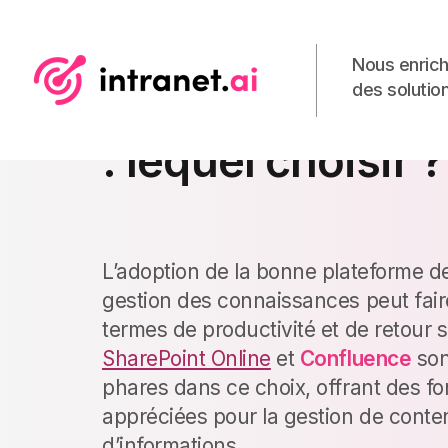
Nous enrich
des solution
SharePoint vs C
: lequel choisir ?
L’adoption de la bonne plateforme de
gestion des connaissances peut faire
termes de productivité et de retour 
SharePoint Online
et
Confluence
son
phares dans ce choix, offrant des fon
appréciées pour la gestion de conten
d’informations.