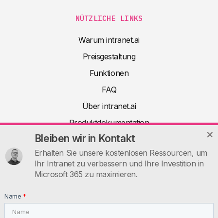
NÜTZLICHE LINKS
Warum intranet.ai
Preisgestaltung
Funktionen
FAQ
Über intranet.ai
Produktdokumentation
Bleiben wir in Kontakt
Artikel
Erhalten Sie unsere kostenlosen Ressourcen, um
Nützliche Ressourcen
Ihr Intranet zu verbessern und Ihre Investition in
Kontakt
Microsoft 365 zu maximieren.
INTRANET.AI
Name
*
intranet.ai s.r.l. - Via Fabio Filzi, 5 - 20124 Milano MI - Italia