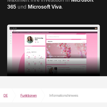
365
und
Microsoft Viva
.
DE
Funktionen
Informationshinweis